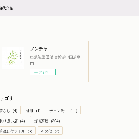
E自我介紹
ノンチャ
出張茶屋 通販 台湾茶中国茶専
門
フォロー
テゴリ
茶さじ
(
4
)
徒爾
(
4
)
ヂェン先生
(
11
)
取り扱い店
(
4
)
出張茶屋
(
204
)
茶漉し付ボトル
(
6
)
その他
(
7
)