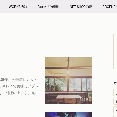
WORKS活動
Past過去的活動
NET SHOP拍賣
PROFIL
ん毎年この季節に大人の
カ
うキレイで美味しいプレ
り、料理の上手さ、見…