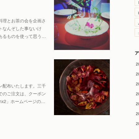
料理とお茶の会を企画さ
トなんぞした事ないけ
あるものを使って思う…
ア
2
2
2
ン配布いたします。三千
でのご注文は、クーポン
2
thx2」ホームページの…
2
2
2