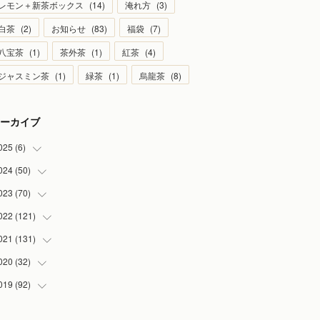
レモン＋新茶ボックス
(
14
)
淹れ方
(
3
)
白茶
(
2
)
お知らせ
(
83
)
福袋
(
7
)
八宝茶
(
1
)
茶外茶
(
1
)
紅茶
(
4
)
ジャスミン茶
(
1
)
緑茶
(
1
)
烏龍茶
(
8
)
ーカイブ
025
(
6
)
024
(
50
(
1
)
)
(
2
)
023
(
70
(
5
)
)
(
1
)
(
4
)
022
(
121
(
4
)
)
(
1
)
(
5
)
(
2
)
021
(
131
(
7
)
)
(
1
)
(
7
)
(
4
)
(
6
)
020
(
32
(
8
)
)
(
2
)
(
5
)
(
13
)
(
9
)
019
(
92
(
1
)
)
(
4
)
(
7
)
(
8
)
(
8
)
(
3
)
(
7
)