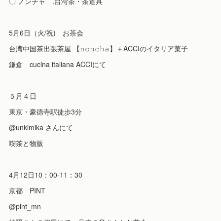
〇 ノンチャ .台湾茶・茶道具
5月6日（火/祝) お茶会
台湾中国茶出張茶屋 【𝚗𝚘𝚗𝚌𝚑𝚊】＋ACCIのイタリア菓子
鎌倉 cucina italiana ACCIにて
５月４日
東京・豪徳寺駅徒歩3分
@unkimika さんにて
喫茶と物販
4月12日10：00-11：30
京都 PINT
@pint_mn