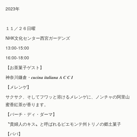
2023年
１１／２６日曜
NHK文化センター西宮ガーデンズ
13:00-15:00
16:00-18:00
【お茶菓子ゲスト】
神奈川鎌倉・𝒄𝒖𝒄𝒊𝒏𝒂 𝒊𝒕𝒂𝒍𝒊𝒂𝒏𝒂 𝑨 𝑪 𝑪 𝑰
【メレンゲ】
サクサク、そしてフワッと溶けるメレンゲに、ノンチャの阿里山
蜜香紅茶が香ります。
【バーチ・ディ・ダーマ】
〝貴婦人のキス〟と呼ばれるピエモンテ州トリノの郷土菓子
【ババ】