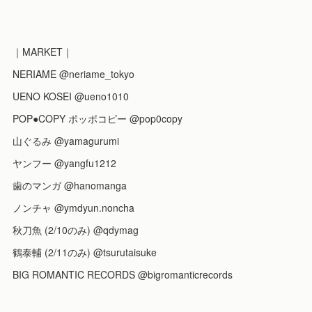
｜MARKET｜
NERIAME @neriame_tokyo
UENO KOSEI @ueno1010
POP●COPY ポッポコピー @pop0copy
山ぐるみ @yamagurumi
ヤンフー @yangfu1212
歯のマンガ @hanomanga
ノンチャ @ymdyun.noncha
秋刀魚 (2/10のみ) @qdymag
鶴泰輔 (2/11のみ) @tsurutaisuke
BIG ROMANTIC RECORDS @bigromanticrecords