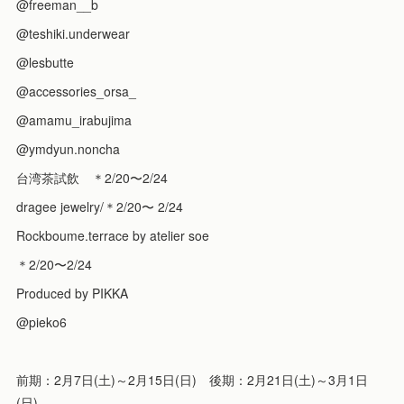
@freeman__b
@teshiki.underwear
@lesbutte
@accessories_orsa_
@amamu_irabujima
@ymdyun.noncha
台湾茶試飲 ＊2/20〜2/24
dragee jewelry/＊2/20〜 2/24
Rockboume.terrace by atelier soe
＊2/20〜2/24
Produced by PIKKA
@pieko6
前期：2月7日(土)～2月15日(日) 後期：2月21日(土)～3月1日
(日)