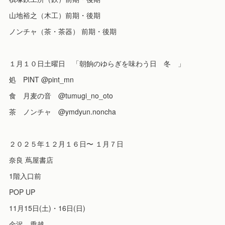
山地裕之（木工）前期・後期
ノンチャ（茶・茶器） 前期・後期
１月１０日土曜日 「朝餉のゆらぎを味わう日 冬 」
処 PINT @pint_mn
食 月麦の音 @tumugi_no_oto
茶 ノンチャ @ymdyun.noncha
２０２５年１２月１６日〜 １月７日
奈良 蔦屋書店
1階入口前
POP UP
11月15日(土)・16日(日)
金沢 乗越