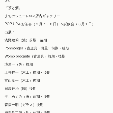
『茶と酒』
まちのシューレ963店内ギャラリー
POP UP＆お茶会（２月７・８日）＆試飲会（３月１日）
出展：
浅野絵莉（漆）前期・後期
Ironmonger（古道具・骨董）前期・後期
Womb brocante（古道具）前期・後期
境道一（陶）前期
土井桂一（木工）前期・後期
富山孝一（木工）後期
日高伸治（陶）後期
平川めぐみ（布）前期・後期
森康一朗（ガラス）後期
槙塚鉄工所（鉄）前期・後期