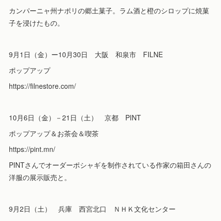
カンパーニャ州ナポリの郷土菓子。ラム酒と橙のシロップに焼菓
子を浸けたもの。
9月1日（金）ー10月30日 大阪 和泉市 FILNE
ポップアップ
https://filnestore.com/
10月6日（金）－21日（土） 京都 PINT
ポップアップ＆お茶会＆喫茶
https://pint.mn/
PINTさんでオーダーポシャギを制作されている作家の箱田さんの
洋服の展示販売と。
9月2日（土） 兵庫 西宮北口 ＮＨＫ文化センター