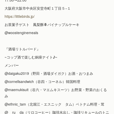
17:00〜22:00
大阪府大阪市中央区安堂寺町１丁目５−１
https://littlebirds.jp/
お茶菓子ゲスト 鳳梨酥🍍パイナップルケーキ
@woostenginemeals
『酒場リトルバード』
~コップ酒で楽しむ銅座ナイト♪~
メンバー
@daigaku2019（野田・酒場ダイガク）お酒・おつまみ
@cornellsandwich（谷四・コーネル）韓国料理
@maemukisuit（谷六・マエムキスーツ）お野菜・野菜のおくる
み
@ethnic_tam（北堀江・エスニック タム）ベトナム料理・茸
@__ru__da（リロコーヒー）珈琲水出し・珈琲リキュールのトニ