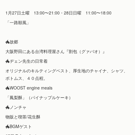
1月27日土曜 13:00〜21:00・28日日曜 11:00〜18:00
「一路順風」
🐲故郷
大阪野田にある台湾料理屋さん『割包（グァバオ）』
🐲ヂェン先生の日常着
オリジナルのキルティングベスト、厚生地のチャイナ、シャツ、
ボトムス、４０点程。
🐲WOOST engine meals
「鳳梨酥」（パイナップルケーキ）
🐲ノンチャ
物販と喫茶/花生酥
🐲BGMゲスト