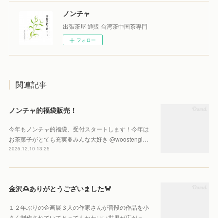
ノンチャ
出張茶屋 通販 台湾茶中国茶専門
フォロー
関連記事
ノンチャ的福袋販売！
今年もノンチャ的福袋、受付スタートします！今年は
お茶菓子がとても充実🍍みんな大好き @woostengi…
2025.12.10 13:25
金沢🍮ありがとうございました🦀
１２年ぶりの企画展３人の作家さんが普段の作品を小
さく制作されていてとってもかわいい世界が広がっ…