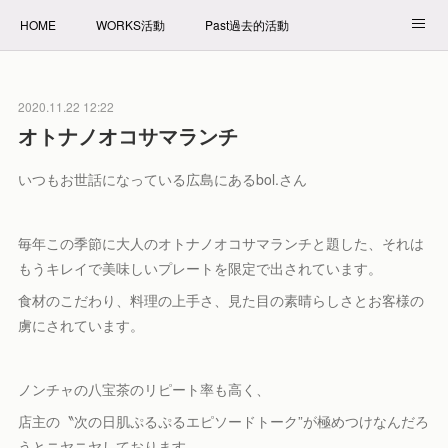
HOME
WORKS活動
Past過去的活動
NET SHOP拍賣
PROFILE自我介紹
2020.11.22 12:22
オトナノオコサマランチ
いつもお世話になっている広島にあるbol.さん
毎年この季節に大人のオトナノオコサマランチと題した、それは
もうキレイで美味しいプレートを限定で出されています。
食材のこだわり、料理の上手さ、見た目の素晴らしさとお客様の
虜にされています。
ノンチャの八宝茶のリピート率も高く、
店主の〝次の日肌ぷるぷるエピソードトーク”が極めつけなんだろ
うとニヤニヤしております。