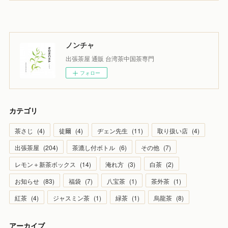
ノンチャ
出張茶屋 通販 台湾茶中国茶専門
フォロー
カテゴリ
茶さじ
(
4
)
徒爾
(
4
)
ヂェン先生
(
11
)
取り扱い店
(
4
)
出張茶屋
(
204
)
茶漉し付ボトル
(
6
)
その他
(
7
)
レモン＋新茶ボックス
(
14
)
淹れ方
(
3
)
白茶
(
2
)
お知らせ
(
83
)
福袋
(
7
)
八宝茶
(
1
)
茶外茶
(
1
)
紅茶
(
4
)
ジャスミン茶
(
1
)
緑茶
(
1
)
烏龍茶
(
8
)
アーカイブ