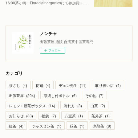
16:00茅ヶ崎・Floreclair organicsにて参加費・…
ノンチャ
出張茶屋 通販 台湾茶中国茶専門
フォロー
カテゴリ
茶さじ
(
4
)
徒爾
(
4
)
ヂェン先生
(
11
)
取り扱い店
(
4
)
出張茶屋
(
204
)
茶漉し付ボトル
(
6
)
その他
(
7
)
レモン＋新茶ボックス
(
14
)
淹れ方
(
3
)
白茶
(
2
)
お知らせ
(
83
)
福袋
(
7
)
八宝茶
(
1
)
茶外茶
(
1
)
紅茶
(
4
)
ジャスミン茶
(
1
)
緑茶
(
1
)
烏龍茶
(
8
)