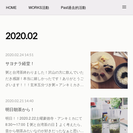
HOME
WORKS活動
Past過去的活動
NET SHOP拍賣
PROFILE自我介紹
2020
.
02
2020.02.24 14:51
サヨナラ経堂！
粥と台湾茶終わりました！沢山の方に飲んでいた
だき感謝！本当に嬉しかったです！ありがとうご
ざいます！！！玄米五分づき粥＋アンキミカさ…
2020.02.21 14:40
明日朝茶から！
明日！！2020.2.22土曜豪徳寺・アンキミカにて
8:30〜17:00【 粥と台湾茶の日 】よく考えたら、
昔から朝茶みたいなのが好きだったなぁと思い…