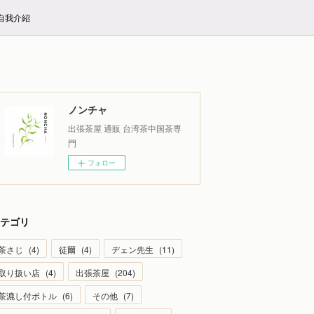
E自我介紹
ノンチャ
出張茶屋 通販 台湾茶中国茶専
門
フォロー
テゴリ
茶さじ
(
4
)
徒爾
(
4
)
ヂェン先生
(
11
)
取り扱い店
(
4
)
出張茶屋
(
204
)
茶漉し付ボトル
(
6
)
その他
(
7
)