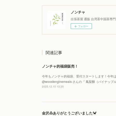
ノンチャ
出張茶屋 通販 台湾茶中国茶専門
フォロー
関連記事
ノンチャ的福袋販売！
今年もノンチャ的福袋、受付スタートします！今年は
@woostenginemeals さんの『 鳳梨酥（パイ
2025.12.10 13:25
金沢🍮ありがとうございました🦀