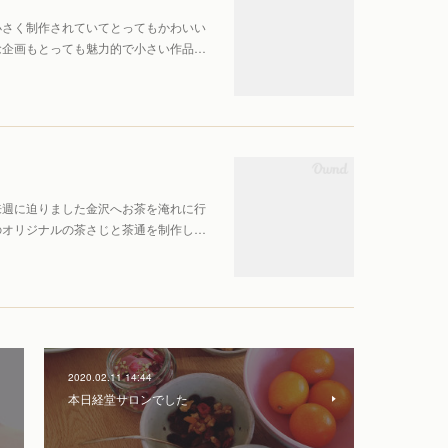
小さく制作されていてとってもかわいい
念企画もとっても魅力的で小さい作品…
来週に迫りました金沢へお茶を淹れに行
のオリジナルの茶さじと茶通を制作し…
2020.02.11 14:44
本日経堂サロンでした