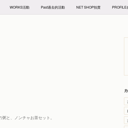
WORKS活動
Past過去的活動
NET SHOP拍賣
PROFIL
カ
の粥と、ノンチャお茶セット。