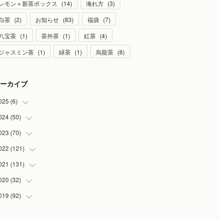
レモン＋新茶ボックス
(
14
)
淹れ方
(
3
)
白茶
(
2
)
お知らせ
(
83
)
福袋
(
7
)
八宝茶
(
1
)
茶外茶
(
1
)
紅茶
(
4
)
ジャスミン茶
(
1
)
緑茶
(
1
)
烏龍茶
(
8
)
ーカイブ
025
(
6
)
024
(
50
(
1
)
)
(
2
)
023
(
70
(
5
)
)
(
1
)
(
4
)
022
(
121
(
4
)
)
(
1
)
(
5
)
(
2
)
021
(
131
(
7
)
)
(
1
)
(
7
)
(
4
)
(
6
)
020
(
32
(
8
)
)
(
2
)
(
5
)
(
13
)
(
9
)
019
(
92
(
1
)
)
(
4
)
(
7
)
(
8
)
(
8
)
(
3
)
(
7
)