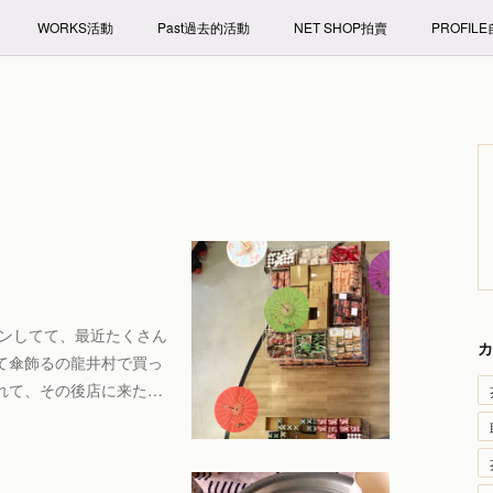
WORKS活動
Past過去的活動
NET SHOP拍賣
PROFIL
ウンしてて、最近たくさん
カ
て傘飾るの龍井村で買っ
れて、その後店に来た…