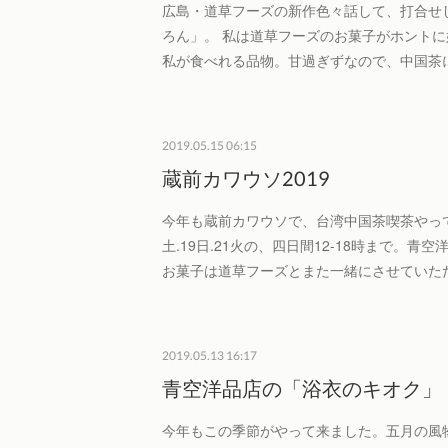
広島・道草フーズの新作色々話して、打合せ
ろん」。 私は道草フーズのお菓子がホント
私が食べれる品物。甘過ぎずなので、中国茶
2019.05.15 06:15
蔵前カワウソ2019
今年も蔵前カワウソで、台湾中国茶喫茶やってま
土.19日.21火の、四日間12-18時まで。青
お菓子は道草フーズとまた一緒にさせていた
2019.05.13 16:17
青空洋品店の「浴衣のキオク」
今年もこの季節がやって来ました。五月の風