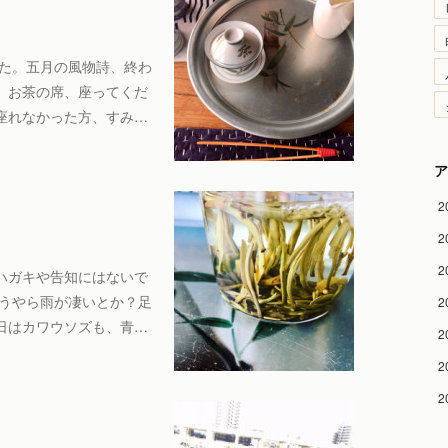
した。五月の風物詩、終わ
。お茶の席、座ってくだ
座れなかった方、すみ…
ア
2
2
2
ハガキや告知にはないで
どうやら雨が凄いとか？足
2
日はカワウソズも、青…
2
2
2