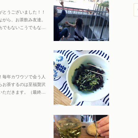
がとうございました！！
ながら、お茶飲み友達。
あでもないこうでもな…
！毎年カワウソで会う人
らお茶するのは至福贅沢
いただきます。（最終…