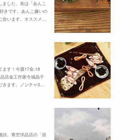
しました、名は「あんこ
に好きです。あんこ嫌いの
に合います。オススメ…
す！今週17金.18
空洋品店金工作家今城晶子
だきます。ノンチャ3…
物詩。青空洋品店の「浴