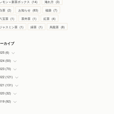
レモン＋新茶ボックス
(
14
)
淹れ方
(
3
)
白茶
(
2
)
お知らせ
(
83
)
福袋
(
7
)
八宝茶
(
1
)
茶外茶
(
1
)
紅茶
(
4
)
ジャスミン茶
(
1
)
緑茶
(
1
)
烏龍茶
(
8
)
ーカイブ
025
(
6
)
024
(
50
(
1
)
)
(
2
)
023
(
70
(
5
)
)
(
1
)
(
4
)
022
(
121
(
4
)
)
(
1
)
(
5
)
(
2
)
021
(
131
(
7
)
)
(
1
)
(
7
)
(
4
)
(
6
)
020
(
32
(
8
)
)
(
2
)
(
5
)
(
13
)
(
9
)
019
(
92
(
1
)
)
(
4
)
(
7
)
(
8
)
(
8
)
(
3
)
(
7
)