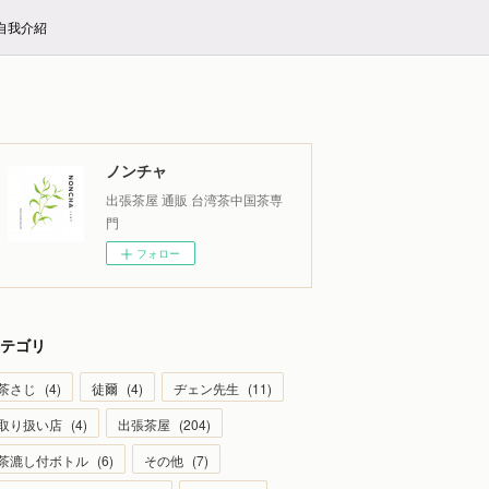
E自我介紹
ノンチャ
出張茶屋 通販 台湾茶中国茶専
門
フォロー
テゴリ
茶さじ
(
4
)
徒爾
(
4
)
ヂェン先生
(
11
)
取り扱い店
(
4
)
出張茶屋
(
204
)
茶漉し付ボトル
(
6
)
その他
(
7
)