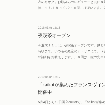
衣のキオク」お馴染みのレギュラーと共に今
は、１７.１８.１９.２１在茶。ほぼいます
2019.05.06 16:18
夜喫茶オープン
今週末１１日は、夜喫茶オープンです。鍼と中国
時頃まで。いつもの経堂のアトリエにて。（
の詳細をお教えします。）今回は、鍼の先生
2019.05.04 16:19
「caikotが集めたフランスヴ
開催中
5月4日から19日国立caikotで、「caikot