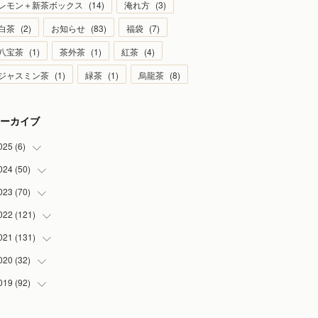
レモン＋新茶ボックス
(
14
)
淹れ方
(
3
)
白茶
(
2
)
お知らせ
(
83
)
福袋
(
7
)
八宝茶
(
1
)
茶外茶
(
1
)
紅茶
(
4
)
ジャスミン茶
(
1
)
緑茶
(
1
)
烏龍茶
(
8
)
ーカイブ
025
(
6
)
024
(
50
(
1
)
)
(
2
)
023
(
70
(
5
)
)
(
1
)
(
4
)
022
(
121
(
4
)
)
(
1
)
(
5
)
(
2
)
021
(
131
(
7
)
)
(
1
)
(
7
)
(
4
)
(
6
)
020
(
32
(
8
)
)
(
2
)
(
5
)
(
13
)
(
9
)
019
(
92
(
1
)
)
(
4
)
(
7
)
(
8
)
(
8
)
(
3
)
(
7
)