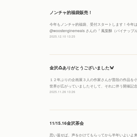
ノンチャ的福袋販売！
今年もノンチャ的福袋、受付スタートします！今年は
@woostenginemeals さんの『 鳳梨酥（パイ
2025.12.10 13:25
金沢🍮ありがとうございました🦀
１２年ぶりの企画展３人の作家さんが普段の作品を
世界が広がっていましたそして、それに伴う開催記
2025.11.26 13:26
11/15.16金沢茶会
思い返せば、声をかけてもらってから半年いよいよ