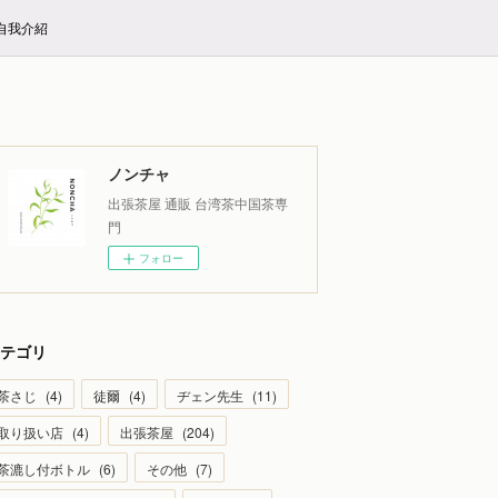
E自我介紹
ノンチャ
出張茶屋 通販 台湾茶中国茶専
門
フォロー
テゴリ
茶さじ
(
4
)
徒爾
(
4
)
ヂェン先生
(
11
)
取り扱い店
(
4
)
出張茶屋
(
204
)
茶漉し付ボトル
(
6
)
その他
(
7
)