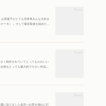
 お茶菓子がとても充実🍍みんな大好き
ナップルケーキ） 』そして最近取扱を始めた…
小さく制作されていてとってもかわいい
念企画もとっても魅力的で小さい作品…
来週に迫りました金沢へお茶を淹れに行