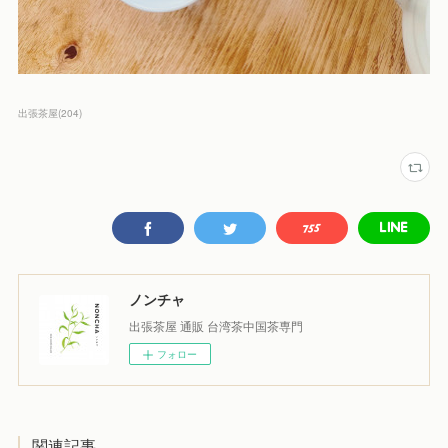
出張茶屋
(
204
)
ノンチャ
出張茶屋 通販 台湾茶中国茶専門
フォロー
関連記事