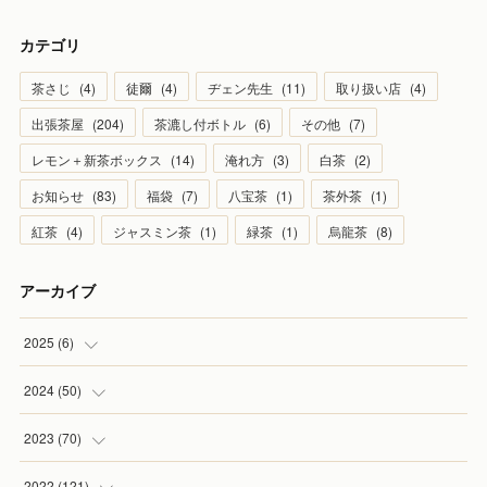
カテゴリ
茶さじ
(
4
)
徒爾
(
4
)
ヂェン先生
(
11
)
取り扱い店
(
4
)
出張茶屋
(
204
)
茶漉し付ボトル
(
6
)
その他
(
7
)
レモン＋新茶ボックス
(
14
)
淹れ方
(
3
)
白茶
(
2
)
お知らせ
(
83
)
福袋
(
7
)
八宝茶
(
1
)
茶外茶
(
1
)
紅茶
(
4
)
ジャスミン茶
(
1
)
緑茶
(
1
)
烏龍茶
(
8
)
アーカイブ
2025
(
6
)
(
1
)
2024
(
50
)
(
2
)
(
5
)
2023
(
70
)
(
1
)
(
4
)
(
4
)
2022
(
121
)