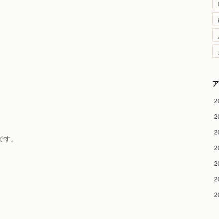
ア
2
2
2
です。
2
2
2
2
、