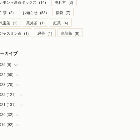
レモン＋新茶ボックス
(
14
)
淹れ方
(
3
)
白茶
(
2
)
お知らせ
(
83
)
福袋
(
7
)
八宝茶
(
1
)
茶外茶
(
1
)
紅茶
(
4
)
ジャスミン茶
(
1
)
緑茶
(
1
)
烏龍茶
(
8
)
ーカイブ
025
(
6
)
024
(
50
(
1
)
)
(
2
)
023
(
70
(
5
)
)
(
1
)
(
4
)
022
(
121
(
4
)
)
(
1
)
(
5
)
(
2
)
021
(
131
(
7
)
)
(
1
)
(
7
)
(
4
)
(
6
)
020
(
32
(
8
)
)
(
2
)
(
5
)
(
13
)
(
9
)
019
(
92
(
1
)
)
(
4
)
(
7
)
(
8
)
(
8
)
(
3
)
(
7
)