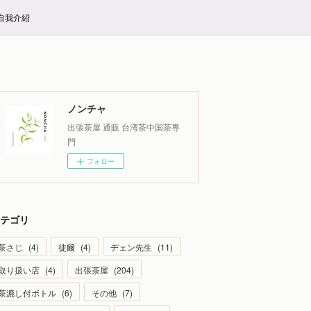
E自我介紹
ノンチャ
出張茶屋 通販 台湾茶中国茶専
門
フォロー
テゴリ
茶さじ
(
4
)
徒爾
(
4
)
ヂェン先生
(
11
)
取り扱い店
(
4
)
出張茶屋
(
204
)
茶漉し付ボトル
(
6
)
その他
(
7
)