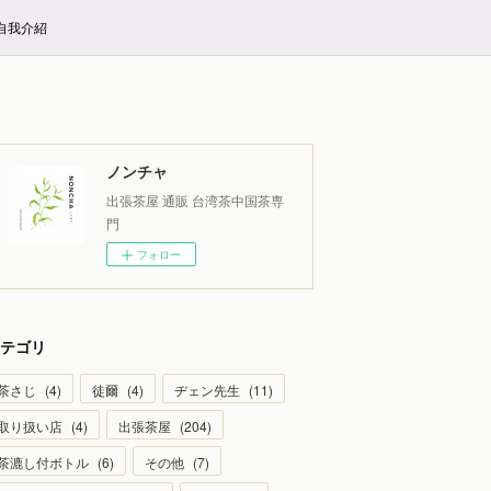
E自我介紹
ノンチャ
出張茶屋 通販 台湾茶中国茶専
門
フォロー
テゴリ
茶さじ
(
4
)
徒爾
(
4
)
ヂェン先生
(
11
)
取り扱い店
(
4
)
出張茶屋
(
204
)
茶漉し付ボトル
(
6
)
その他
(
7
)