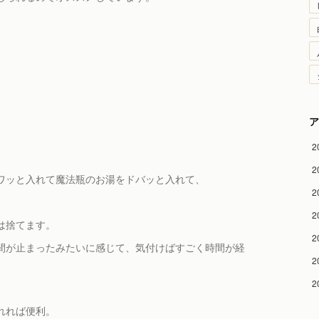
ア
2
2
ワッと入れて魔法瓶のお湯をドバッと入れて、
2
2
は捨てます。
2
間が止まったみたいに感じて、気付けばすごく時間が経
2
2
れれば便利。