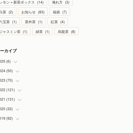
レモン＋新茶ボックス
(
14
)
淹れ方
(
3
)
白茶
(
2
)
お知らせ
(
83
)
福袋
(
7
)
八宝茶
(
1
)
茶外茶
(
1
)
紅茶
(
4
)
ジャスミン茶
(
1
)
緑茶
(
1
)
烏龍茶
(
8
)
ーカイブ
025
(
6
)
024
(
50
(
1
)
)
(
2
)
023
(
70
(
5
)
)
(
1
)
(
4
)
022
(
121
(
4
)
)
(
1
)
(
5
)
(
2
)
021
(
131
(
7
)
)
(
1
)
(
7
)
(
4
)
(
6
)
020
(
32
(
8
)
)
(
2
)
(
5
)
(
13
)
(
9
)
019
(
92
(
1
)
)
(
4
)
(
7
)
(
8
)
(
8
)
(
3
)
(
7
)