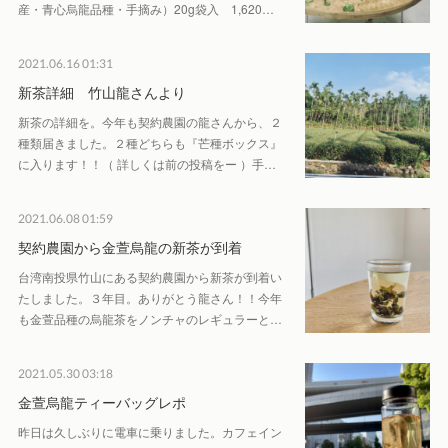
産・青心烏龍品種・手摘み）20g袋入 1,620…
2021.06.16 01:31
新茶詳細 竹山龍さんより
新茶の詳細を。今年も契約農園の龍さんから、２
種類届きました。２種どちらも『芒種ボックス』
に入ります！！（ 詳しくは前の投稿をー ）手…
2021.06.08 01:59
契約農園から金萱烏龍の新茶が到着
台湾南投県竹山にある契約農園から新茶が到着い
たしました。３年目。ありがとう龍さん！！今年
も金萱品種の烏龍茶をノンチャのレギュラーと…
2021.05.30 03:18
金萱烏龍ティーバッグレポ
昨日は久しぶりに電車に乗りました。カフェイン