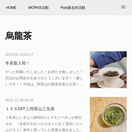
HOME
WORKS活動
Past過去的活動
NET SHOP拍賣
PROFILE自我介紹
烏龍茶
2023.02.12 06:17
冬茶新入荷！
やっと到着いたしました！お待たせ致しました！
沢山のお問合せをありがとうございます！！嬉し
いです！！今回は、阿里山の新茶冬茶が入荷！…
2021.12.30 00:48
１５％OFFと阿里山三兄弟
ド年末にいきなりBASEの１５％クーポンが発行
され、（名前がかわったのをとにかく宣伝したい
んだろう）来年と思っていた茶葉も届きました…