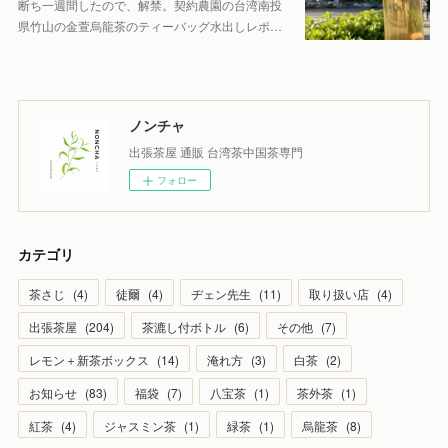
断ち一週間したので、解禁。契約農園の台湾南投
県竹山の金萱烏龍茶のティーバッグ水出しレポ…
ノンチャ
出張茶屋 通販 台湾茶中国茶専門
フォロー
カテゴリ
茶さじ
(
4
)
徒爾
(
4
)
ヂェン先生
(
11
)
取り扱い店
(
4
)
出張茶屋
(
204
)
茶漉し付ボトル
(
6
)
その他
(
7
)
レモン＋新茶ボックス
(
14
)
淹れ方
(
3
)
白茶
(
2
)
お知らせ
(
83
)
福袋
(
7
)
八宝茶
(
1
)
茶外茶
(
1
)
紅茶
(
4
)
ジャスミン茶
(
1
)
緑茶
(
1
)
烏龍茶
(
8
)