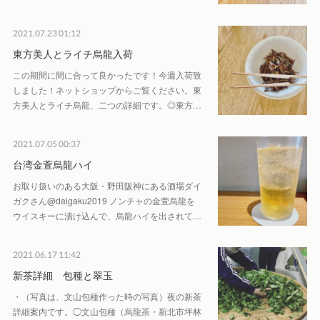
2021.07.23 01:12
東方美人とライチ烏龍入荷
この期間に間に合って良かったです！今週入荷致
しました！ネットショップからご覧ください。東
方美人とライチ烏龍、二つの詳細です。◎東方…
2021.07.05 00:37
台湾金萱烏龍ハイ
お取り扱いのある大阪・野田阪神にある酒場ダイ
ガクさん@daigaku2019 ノンチャの金萱烏龍を
ウイスキーに漬け込んで、烏龍ハイを出されて…
2021.06.17 11:42
新茶詳細 包種と翠玉
・（写真は、文山包種作った時の写真）夜の新茶
詳細案内です。◯文山包種（烏龍茶・新北市坪林