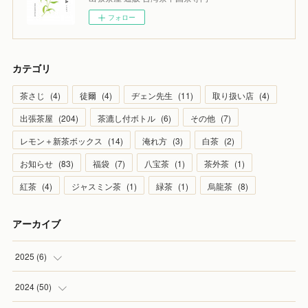
フォロー
カテゴリ
茶さじ
(
4
)
徒爾
(
4
)
ヂェン先生
(
11
)
取り扱い店
(
4
)
出張茶屋
(
204
)
茶漉し付ボトル
(
6
)
その他
(
7
)
レモン＋新茶ボックス
(
14
)
淹れ方
(
3
)
白茶
(
2
)
お知らせ
(
83
)
福袋
(
7
)
八宝茶
(
1
)
茶外茶
(
1
)
紅茶
(
4
)
ジャスミン茶
(
1
)
緑茶
(
1
)
烏龍茶
(
8
)
アーカイブ
2025
(
6
)
(
1
)
2024
(
50
)