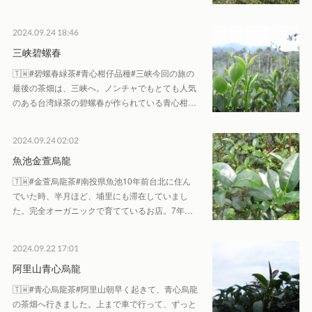
2024.09.24 18:46
三峡碧螺春
🇹🇼#碧螺春緑茶#青心柑仔品種#三峡今回の旅の
最後の茶畑は、三峡へ。ノンチャでもとても人気
のある台湾緑茶の碧螺春が作られている青心柑…
2024.09.24 02:02
魚池金萱烏龍
🇹🇼#金萱烏龍茶#南投県魚池10年前台北に住ん
でいた時、半月ほど、埔里にも滞在していまし
た。完全オーガニックで育てているお店。7年…
2024.09.22 17:01
阿里山青心烏龍
🇹🇼#青心烏龍茶#阿里山朝早く起きて、青心烏龍
の茶畑へ行きました。上まで車で行って、ずっと