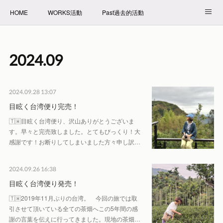
HOME
WORKS活動
Past過去的活動
NET SHOP拍賣
PROFILE自我介紹
2024
.
09
2024.09.28 13:07
目眩く台湾便り完売！
🇹🇼目眩く台湾便り、沢山ありがとうございま
す。早々と完売致しました。とてもびっくり！大
感謝です！お断りしてしまいました方々申し訳…
2024.09.26 16:38
目眩く台湾便り発売！
🇹🇼2019年11月ぶりの台湾。 今回の旅では取
引させて頂いている全ての茶畑へこの5年間の感
謝の言葉を伝えに行ってきました。現地の茶畑…