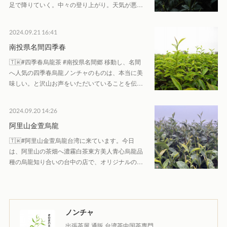
足で降りていく。中々の登り上がり。天気が悪…
2024.09.21 16:41
南投県名間四季春
🇹🇼#四季春烏龍茶 #南投県名間郷 移動し、名間
へ人気の四季春烏龍ノンチャのものは、本当に美
味しい。と沢山お声をいただいていることを伝…
2024.09.20 14:26
阿里山金萱烏龍
🇹🇼#阿里山金萱烏龍台湾に来ています。今日
は、阿里山の茶畑へ濃霧白茶東方美人青心烏龍品
種の烏龍知り合いの台中の店で、オリジナルの…
ノンチャ
出張茶屋 通販 台湾茶中国茶専門