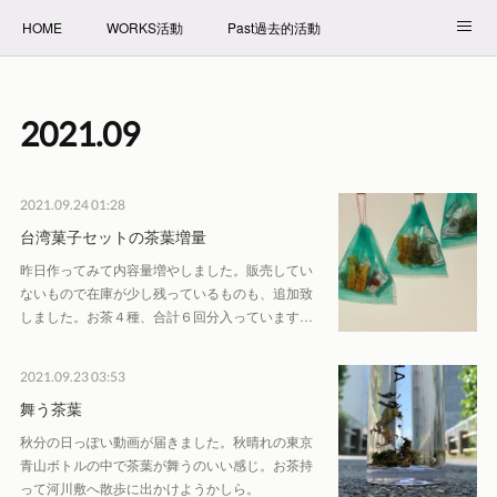
HOME
WORKS活動
Past過去的活動
NET SHOP拍賣
PROFILE自我介紹
2021
.
09
2021.09.24 01:28
台湾菓子セットの茶葉増量
昨日作ってみて内容量増やしました。販売してい
ないもので在庫が少し残っているものも、追加致
しました。お茶４種、合計６回分入っています…
2021.09.23 03:53
舞う茶葉
秋分の日っぽい動画が届きました。秋晴れの東京
青山ボトルの中で茶葉が舞うのいい感じ。お茶持
って河川敷へ散歩に出かけようかしら。