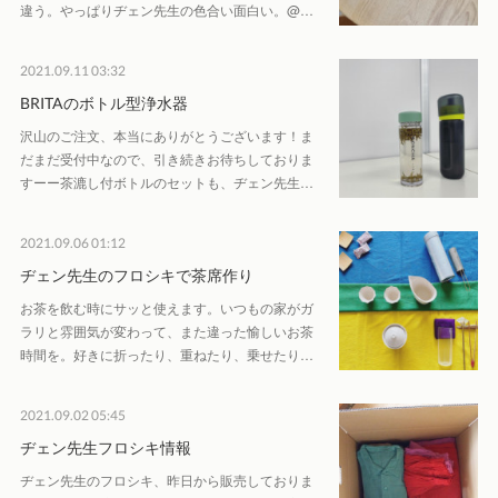
違う。やっぱりヂェン先生の色合い面白い。@…
2021.09.11 03:32
BRITAのボトル型浄水器
沢山のご注文、本当にありがとうございます！ま
だまだ受付中なので、引き続きお待ちしておりま
すーー茶漉し付ボトルのセットも、ヂェン先生…
2021.09.06 01:12
ヂェン先生のフロシキで茶席作り
お茶を飲む時にサッと使えます。いつもの家がガ
ラリと雰囲気が変わって、また違った愉しいお茶
時間を。好きに折ったり、重ねたり、乗せたり…
2021.09.02 05:45
ヂェン先生フロシキ情報
ヂェン先生のフロシキ、昨日から販売しておりま