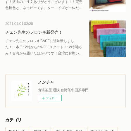
す！沢山のご注文ありがとうございます！！完売
色桃色と、ネイビーです。ターコイズが一位だ…
2021.09.01 02:28
ヂェン先生のフロシキ新発売！
ヂェン先生のフロシキBASEに追加致しまし
た！！本日12時から5%OFFスタート！12時間の
み！台湾から届いたばかりです！台湾にお願い…
ノンチャ
出張茶屋 通販 台湾茶中国茶専門
フォロー
カテゴリ