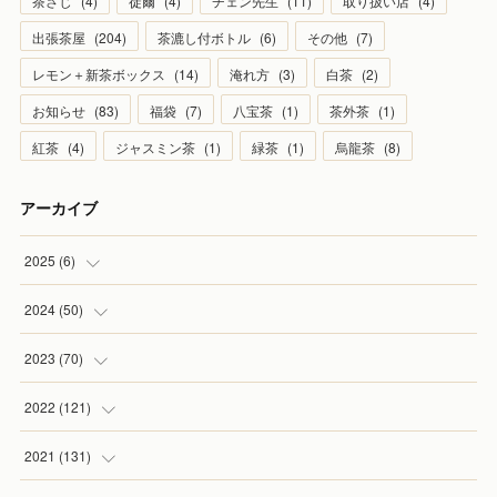
茶さじ
(
4
)
徒爾
(
4
)
ヂェン先生
(
11
)
取り扱い店
(
4
)
出張茶屋
(
204
)
茶漉し付ボトル
(
6
)
その他
(
7
)
レモン＋新茶ボックス
(
14
)
淹れ方
(
3
)
白茶
(
2
)
お知らせ
(
83
)
福袋
(
7
)
八宝茶
(
1
)
茶外茶
(
1
)
紅茶
(
4
)
ジャスミン茶
(
1
)
緑茶
(
1
)
烏龍茶
(
8
)
アーカイブ
2025
(
6
)
(
1
)
2024
(
50
)
(
2
)
(
5
)
2023
(
70
)
(
1
)
(
4
)
(
4
)
2022
(
121
)
(
1
)
(
5
)
(
2
)
(
7
)
2021
(
131
)
(
1
)
(
7
)