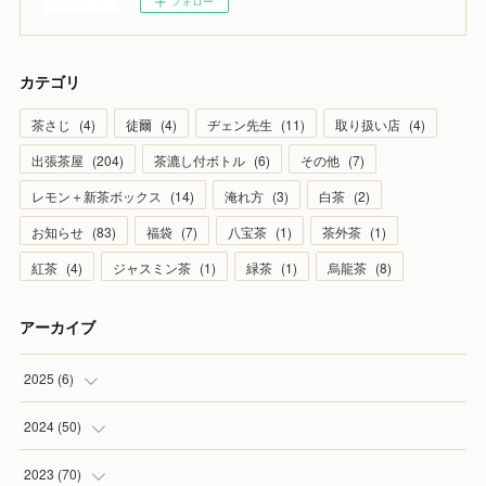
フォロー
カテゴリ
茶さじ
(
4
)
徒爾
(
4
)
ヂェン先生
(
11
)
取り扱い店
(
4
)
出張茶屋
(
204
)
茶漉し付ボトル
(
6
)
その他
(
7
)
レモン＋新茶ボックス
(
14
)
淹れ方
(
3
)
白茶
(
2
)
お知らせ
(
83
)
福袋
(
7
)
八宝茶
(
1
)
茶外茶
(
1
)
紅茶
(
4
)
ジャスミン茶
(
1
)
緑茶
(
1
)
烏龍茶
(
8
)
アーカイブ
2025
(
6
)
(
1
)
2024
(
50
)
(
2
)
(
5
)
2023
(
70
)