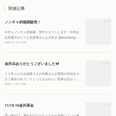
関連記事
ノンチャ的福袋販売！
今年もノンチャ的福袋、受付スタートします！今年は
お茶菓子がとても充実🍍みんな大好き @woostengi…
2025.12.10 13:25
金沢🍮ありがとうございました🦀
１２年ぶりの企画展３人の作家さんが普段の作品を小
さく制作されていてとってもかわいい世界が広がっ…
2025.11.26 13:26
11/15.16金沢茶会
思い返せば、声をかけてもらってから半年いよいよ来