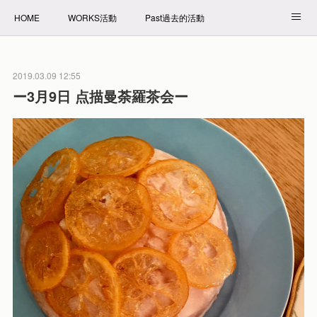
HOME
WORKS活動
Past過去的活動
NET SHOP拍賣
PROFILE自我介紹
2019.03.09 12:55
ー3月9日 点描曼荼羅茶会ー