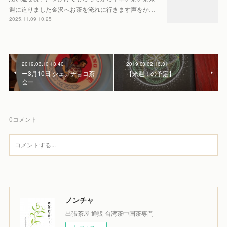
週に迫りました金沢へお茶を淹れに行きます声をか…
2025.11.09 10:25
2019.03.10 13:40
2019.03.02 16:31
ー3月10日 シェアチョコ茶
【来週！の予定】
会ー
0
コメント
ノンチャ
出張茶屋 通販 台湾茶中国茶専門