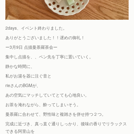
2days、イベント終わりました。
ありがとうございました！！遅めの御礼！
ー3月9日 点描曼荼羅茶会ー
集中し点描を、、ペン先を丁寧に置いていく。
静かな時間に、
私がお湯を器に注ぐ音と
rieさんのBGMが、
あの空気にマッチしていてとても心地良い。
お茶を淹れながら、酔ってしまいそう。
曼荼羅に合わせて、野性味と複雑さを併せ持つ２つ。
完成に近づき、真っ直ぐ通りしっかり、後味の香りでリラックス
できる阿里山を