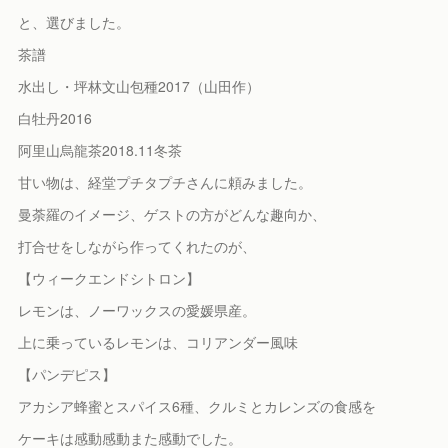
と、選びました。
茶譜
水出し・坪林文山包種2017（山田作）
白牡丹2016
阿里山烏龍茶2018.11冬茶
甘い物は、経堂プチタプチさんに頼みました。
曼荼羅のイメージ、ゲストの方がどんな趣向か、
打合せをしながら作ってくれたのが、
【ウィークエンドシトロン】
レモンは、ノーワックスの愛媛県産。
上に乗っているレモンは、コリアンダー風味
【パンデピス】
アカシア蜂蜜とスパイス6種、クルミとカレンズの食感を
ケーキは感動感動また感動でした。