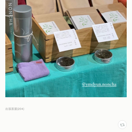
出張茶屋
(
204
)