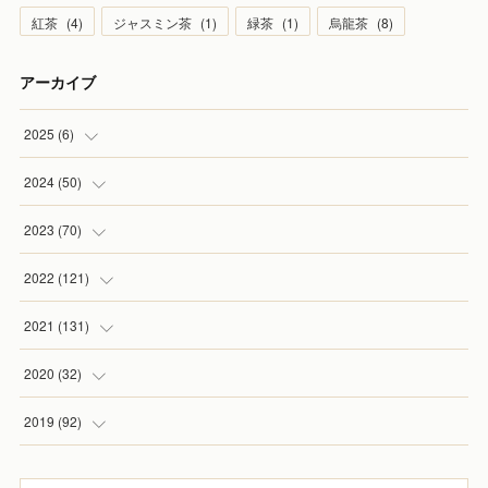
紅茶
(
4
)
ジャスミン茶
(
1
)
緑茶
(
1
)
烏龍茶
(
8
)
アーカイブ
2025
(
6
)
(
1
)
2024
(
50
)
(
2
)
(
5
)
2023
(
70
)
(
1
)
(
4
)
(
4
)
2022
(
121
)
(
1
)
(
5
)
(
2
)
(
7
)
2021
(
131
)
(
1
)
(
7
)
(
4
)
(
6
)
(
8
)
2020
(
32
)
(
2
)
(
5
)
(
13
)
(
9
)
(
1
)
2019
(
92
)
(
4
)
(
7
)
(
8
)
(
8
)
(
3
)
(
7
)