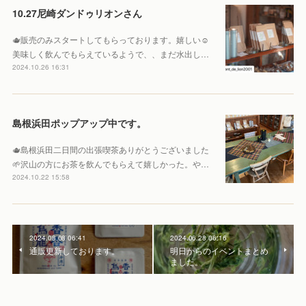
10.27尼崎ダンドゥリオンさん
🫖販売のみスタートしてもらっております。嬉しい☺️
美味しく飲んでもらえているようで、、まだ水出し…
2024.10.26 16:31
島根浜田ポップアップ中です。
🫖島根浜田二日間の出張喫茶ありがとうございました
🌱沢山の方にお茶を飲んでもらえて嬉しかった。や…
2024.10.22 15:58
2024.08.08 06:41
2024.06.28 06:16
通販更新しております。
明日からのイベントまとめ
ました。