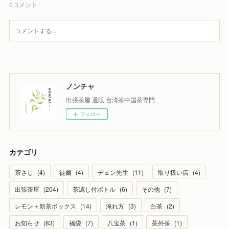
0
コメント
ノンチャ
出張茶屋 通販 台湾茶中国茶専門
フォロー
カテゴリ
茶さじ
(
4
)
徒爾
(
4
)
ヂェン先生
(
11
)
取り扱い店
(
4
)
出張茶屋
(
204
)
茶漉し付ボトル
(
6
)
その他
(
7
)
レモン＋新茶ボックス
(
14
)
淹れ方
(
3
)
白茶
(
2
)
お知らせ
(
83
)
福袋
(
7
)
八宝茶
(
1
)
茶外茶
(
1
)