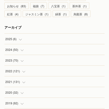
お知らせ
(
83
)
福袋
(
7
)
八宝茶
(
1
)
茶外茶
(
1
)
紅茶
(
4
)
ジャスミン茶
(
1
)
緑茶
(
1
)
烏龍茶
(
8
)
アーカイブ
2025
(
6
)
(
1
)
2024
(
50
)
(
2
)
(
5
)
2023
(
70
)
(
1
)
(
4
)
(
4
)
2022
(
121
)
(
1
)
(
5
)
(
2
)
(
7
)
2021
(
131
)
(
1
)
(
7
)
(
4
)
(
6
)
(
8
)
2020
(
32
)
(
2
)
(
5
)
(
13
)
(
9
)
(
1
)
2019
(
92
)