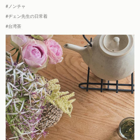
#ノンチャ
#ヂェン先生の日常着
#台湾茶