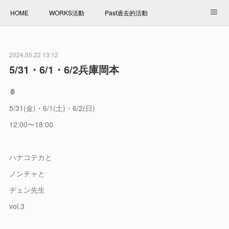
HOME
WORKS活動
Past過去的活動
NET SHOP拍賣
PROFILE自我介紹
2024.05.22 13:12
5/31・6/1・6/2兵庫岡本
🍍
5/31(金)・6/1(土)・6/2(日)
12:00〜18:00
ハナコテカと
ノンチャと
ヂェン先生
vol.3