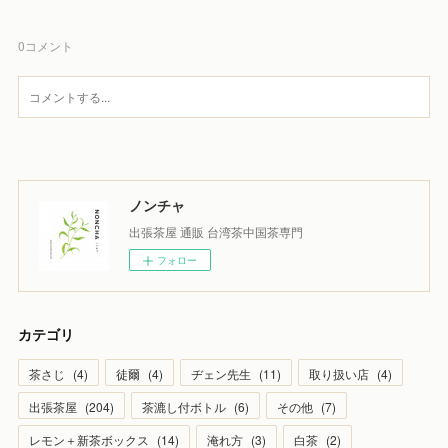
0
コメント
ノンチャ
出張茶屋 通販 台湾茶中国茶専門
フォロー
カテゴリ
茶さじ
(
4
)
徒爾
(
4
)
ヂェン先生
(
11
)
取り扱い店
(
4
)
出張茶屋
(
204
)
茶漉し付ボトル
(
6
)
その他
(
7
)
レモン＋新茶ボックス
(
14
)
淹れ方
(
3
)
白茶
(
2
)