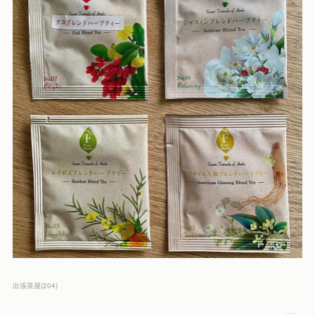
出張茶屋
(
204
)