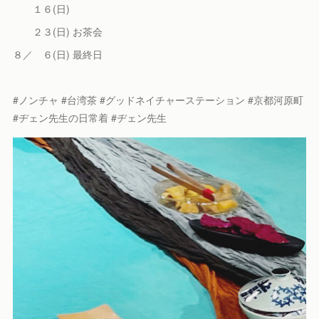
１６(日)
２３(日) お茶会
８／ ６(日) 最終日
#ノンチャ #台湾茶 #グッドネイチャーステーション #京都河原町
#ヂェン先生の日常着 #ヂェン先生