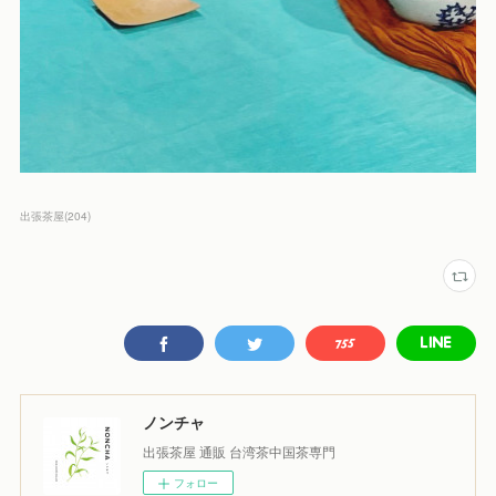
出張茶屋
(
204
)
ノンチャ
出張茶屋 通販 台湾茶中国茶専門
フォロー