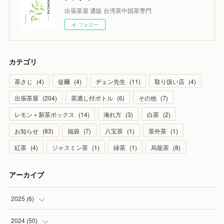
出張茶屋 通販 台湾茶中国茶専門
フォロー
カテゴリ
茶さじ
(
4
)
徒爾
(
4
)
ヂェン先生
(
11
)
取り扱い店
(
4
)
出張茶屋
(
204
)
茶漉し付ボトル
(
6
)
その他
(
7
)
レモン＋新茶ボックス
(
14
)
淹れ方
(
3
)
白茶
(
2
)
お知らせ
(
83
)
福袋
(
7
)
八宝茶
(
1
)
茶外茶
(
1
)
紅茶
(
4
)
ジャスミン茶
(
1
)
緑茶
(
1
)
烏龍茶
(
8
)
アーカイブ
2025
(
6
)
(
1
)
2024
(
50
)