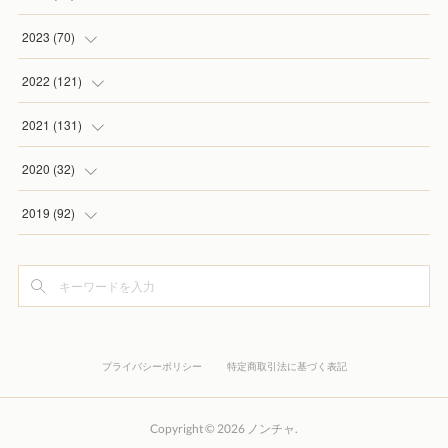
(
2
)
(
5
)
2023
(
70
)
(
1
)
(
4
)
(
4
)
2022
(
121
)
(
1
)
(
5
)
(
2
)
(
7
)
2021
(
131
)
(
1
)
(
7
)
(
4
)
(
6
)
(
8
)
2020
(
32
)
(
2
)
(
5
)
(
13
)
(
9
)
(
1
)
2019
(
92
)
(
4
)
(
7
)
(
8
)
(
8
)
(
3
)
(
7
)
(
6
)
(
6
)
(
14
)
(
9
)
(
5
)
(
8
)
(
3
)
(
8
)
(
13
)
(
12
)
(
2
)
(
10
)
プライバシーポリシー
特定商取引法に基づく表記
(
4
)
(
9
)
(
16
)
(
14
)
(
1
)
(
9
)
(
4
)
(
12
)
(
10
)
(
23
)
(
4
)
(
6
)
Copyright ©
2026
ノンチャ
.