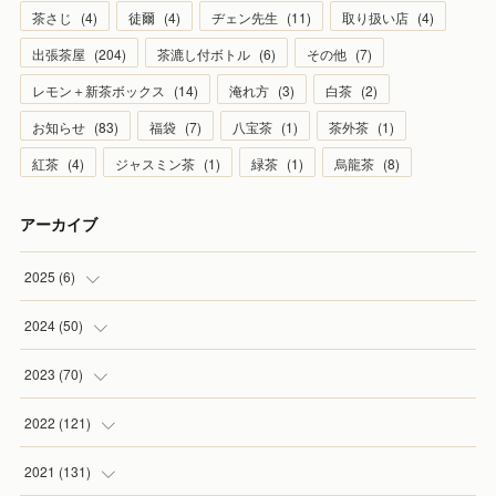
茶さじ
(
4
)
徒爾
(
4
)
ヂェン先生
(
11
)
取り扱い店
(
4
)
出張茶屋
(
204
)
茶漉し付ボトル
(
6
)
その他
(
7
)
レモン＋新茶ボックス
(
14
)
淹れ方
(
3
)
白茶
(
2
)
お知らせ
(
83
)
福袋
(
7
)
八宝茶
(
1
)
茶外茶
(
1
)
紅茶
(
4
)
ジャスミン茶
(
1
)
緑茶
(
1
)
烏龍茶
(
8
)
アーカイブ
2025
(
6
)
(
1
)
2024
(
50
)
(
2
)
(
5
)
2023
(
70
)
(
1
)
(
4
)
(
4
)
2022
(
121
)
(
1
)
(
5
)
(
2
)
(
7
)
2021
(
131
)