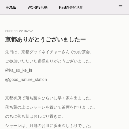
HOME
WORKS活動
Past過去的活動
NET SHOP拍賣
PROFILE自我介紹
2022.11.22 04:52
京都ありがとうございましたー
先日は、京都グッドネイチャーさんでのお茶会、
ご参加いただいた皆様ありがとうございました。
@ka_so_ke_ki
@good_nature_station
京都御所で落ち葉をひらいに早く家を出ました。
落ち葉の上にシャーレを置いて茶席を作りました。
のちに落ち葉はおしぼり置きに。
シャーレは、月餅のお皿に浜田
久しぶりでした。