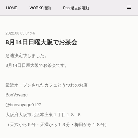
HOME
WORKS活動
Past過去的活動
NET SHOP拍賣
PROFILE自我介紹
2022.08.03 01:46
8月14日日曜大阪でお茶会
急遽決定致しました。
8月14日日曜大阪でお茶会です。
最近オープンされたカフェとうつわのお店
BonVoyage
@bonvoyage0127
大阪府大阪市北区本庄東１丁目１８−６
（天六から５分・天満から１３分・梅田から１８分）