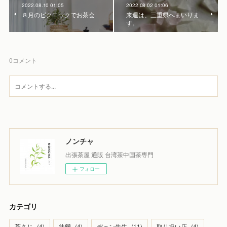
2022.08.10 01:05
2022.08.02 01:06
８月のピクニックでお茶会
来週は、三重県へまいりま
す。
0
コメント
ノンチャ
出張茶屋 通販 台湾茶中国茶専門
フォロー
カテゴリ
茶さじ
(
4
)
徒爾
(
4
)
ヂェン先生
(
11
)
取り扱い店
(
4
)