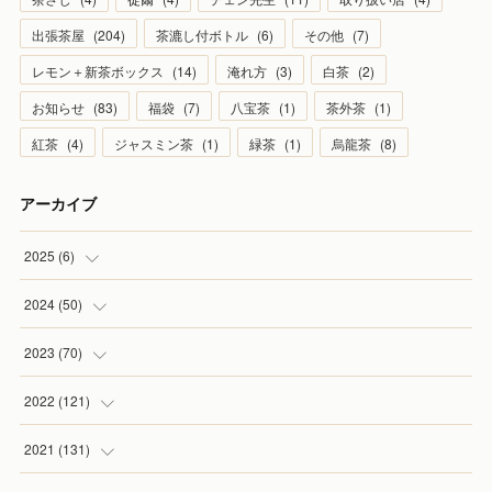
出張茶屋
(
204
)
茶漉し付ボトル
(
6
)
その他
(
7
)
レモン＋新茶ボックス
(
14
)
淹れ方
(
3
)
白茶
(
2
)
お知らせ
(
83
)
福袋
(
7
)
八宝茶
(
1
)
茶外茶
(
1
)
紅茶
(
4
)
ジャスミン茶
(
1
)
緑茶
(
1
)
烏龍茶
(
8
)
アーカイブ
2025
(
6
)
(
1
)
2024
(
50
)
(
2
)
(
5
)
2023
(
70
)
(
1
)
(
4
)
(
4
)
2022
(
121
)
(
1
)
(
5
)
(
2
)
(
7
)
2021
(
131
)
(
1
)
(
7
)
(
4
)