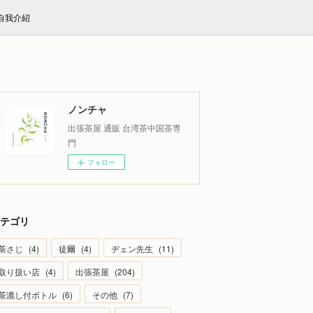
E自我介紹
ノンチャ
出張茶屋 通販 台湾茶中国茶専
門
フォロー
テゴリ
茶さじ
(
4
)
徒爾
(
4
)
ヂェン先生
(
11
)
取り扱い店
(
4
)
出張茶屋
(
204
)
茶漉し付ボトル
(
6
)
その他
(
7
)