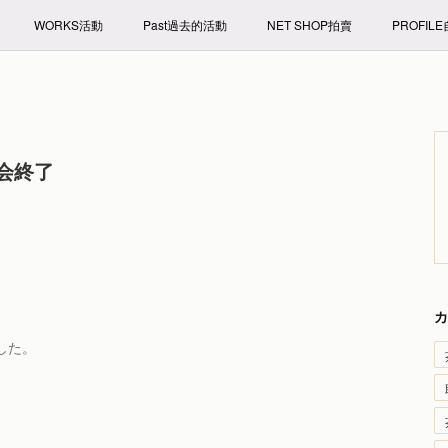
WORKS活動
Past過去的活動
NET SHOP拍賣
PROFIL
会終了
カ
した。