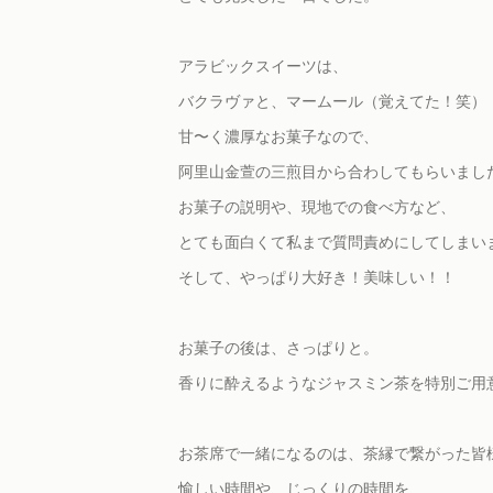
アラビックスイーツは、
バクラヴァと、マームール（覚えてた！笑）
甘〜く濃厚なお菓子なので、
阿里山金萱の三煎目から合わしてもらいまし
お菓子の説明や、現地での食べ方など、
とても面白くて私まで質問責めにしてしまい
そして、やっぱり大好き！美味しい！！
お菓子の後は、さっぱりと。
香りに酔えるようなジャスミン茶を特別ご用
お茶席で一緒になるのは、茶縁で繋がった皆
愉しい時間や、じっくりの時間を、