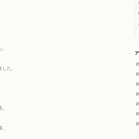
た。
ア
2
ました。
2
2
2
2
意。
2
2
様。