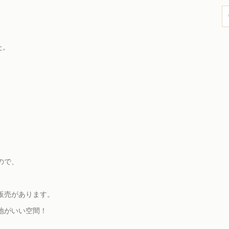
た。
ので、
販売があります。
地がいい空間！