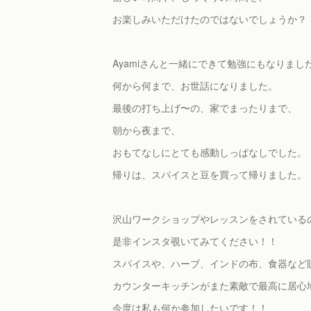
お楽しみいただけたのではないでしょうか？
Ayamiさんと一緒にできて勉強にもなりまし
何から何まで、お世話になりました。
最後の打ち上げ〜の、家でまったりまで、
朝から夜まで、
おもてなしにとても感動しっぱなしでした。
帰りは、スパイスと豆を買って帰りました。
沢山ワークショップやレッスンをされている
是非インスタ覗いてみてください！！
スパイスや、ハーブ、インドの布、食器など
カウンターキッチンがまた素敵で最高に居心
今度は私も何か参加したいです！！