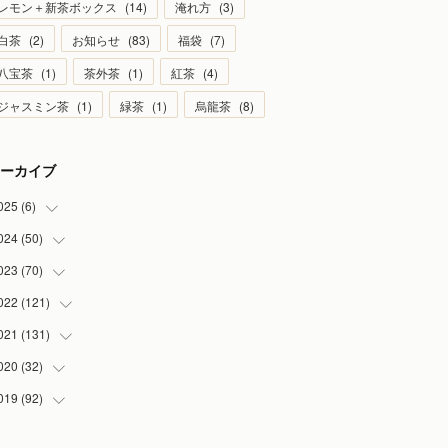
レモン＋新茶ボックス
(
14
)
淹れ方
(
3
)
白茶
(
2
)
お知らせ
(
83
)
福袋
(
7
)
八宝茶
(
1
)
茶外茶
(
1
)
紅茶
(
4
)
ジャスミン茶
(
1
)
緑茶
(
1
)
烏龍茶
(
8
)
ーカイブ
025
(
6
)
024
(
50
(
1
)
)
(
2
)
023
(
70
(
5
)
)
(
1
)
(
4
)
022
(
121
(
4
)
)
(
1
)
(
5
)
(
2
)
021
(
131
(
7
)
)
(
1
)
(
7
)
(
4
)
(
6
)
020
(
32
(
8
)
)
(
2
)
(
5
)
(
13
)
(
9
)
019
(
92
(
1
)
)
(
4
)
(
7
)
(
8
)
(
8
)
(
3
)
(
7
)