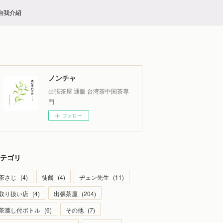
E自我介紹
ノンチャ
出張茶屋 通販 台湾茶中国茶専
門
フォロー
テゴリ
茶さじ
(
4
)
徒爾
(
4
)
ヂェン先生
(
11
)
取り扱い店
(
4
)
出張茶屋
(
204
)
茶漉し付ボトル
(
6
)
その他
(
7
)