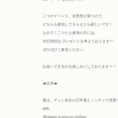
二つのイベント、全然色が違うので、
どちらも参加してもらえたら嬉しいです！
なので！二つとも参加の方には、
30日特別なプレゼントを考えておりますー
ぜひぜひご参加ください。
お会いできるのを楽しみにしておりますー！
🫖出張🫖
夏は、ヂェン先生の日常着とノンチャで巡業
with
@taiwan.huichung.clothes