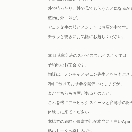
外で待ったり、外で見てもらうことになるか
植物は外に並び、
ヂェン先生の服とノンチャはお店の中です。
チラッと覗きにお気軽にお越しください。
30日武庫之荘のスパイススパイスさんでは、
予約制のお茶会です。
物販は、ノンチャとヂェン先生どちらもござ
2回に分けてお茶会を開催いたしますが、
まだどちらもお席があるとのこと。
これを機にアラビックスイーツと台湾茶の融
体験しに来てください！
本場での経験が豊富で話が本当に面白いAyam
熱いトークも楽しみです！