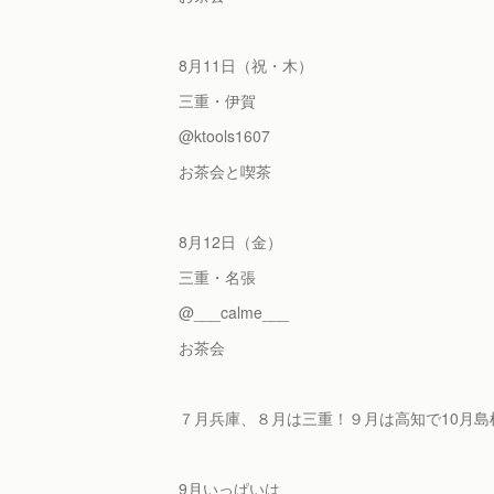
8月11日（祝・木）
三重・伊賀
@ktools1607
お茶会と喫茶
8月12日（金）
三重・名張
@___calme___
お茶会
７月兵庫、８月は三重！９月は高知で10月島
9月いっぱいは、