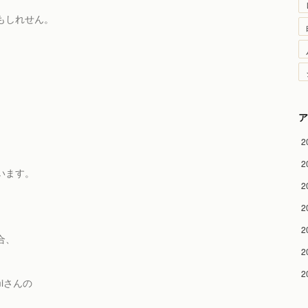
もしれせん。
ア
2
2
います。
2
2
2
合、
2
2
iさんの