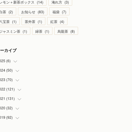
レモン＋新茶ボックス
(
14
)
淹れ方
(
3
)
白茶
(
2
)
お知らせ
(
83
)
福袋
(
7
)
八宝茶
(
1
)
茶外茶
(
1
)
紅茶
(
4
)
ジャスミン茶
(
1
)
緑茶
(
1
)
烏龍茶
(
8
)
ーカイブ
025
(
6
)
024
(
50
(
1
)
)
(
2
)
023
(
70
(
5
)
)
(
1
)
(
4
)
022
(
121
(
4
)
)
(
1
)
(
5
)
(
2
)
021
(
131
(
7
)
)
(
1
)
(
7
)
(
4
)
(
6
)
020
(
32
(
8
)
)
(
2
)
(
5
)
(
13
)
(
9
)
019
(
92
(
1
)
)
(
4
)
(
7
)
(
8
)
(
8
)
(
3
)
(
7
)