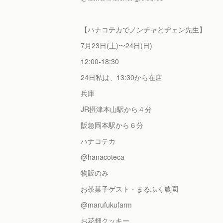
【ハナコテカでノンチャとヂェン先生】
7月23日(土)〜24日(日)
12:00-18:30
24日私は、13:30から在店
兵庫
JR摂津本山駅から４分
阪急岡本駅から６分
ハナコテカ
@hanacoteca
物販のみ
お茶菓子ゲスト・まるふく農園
@marufukufarm
お花畑クッキー