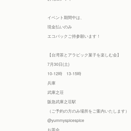
イベント期間中は、
現金払いのみ
エコバックご持参願います！
【台湾茶とアラビック菓子を楽しむ会】
7月30日(土)
10-12時 13-15時
兵庫
武庫之荘
阪急武庫之荘駅
（ご予約の方のみ場所をご案内いたします）
@yummyspicespice
お茶会