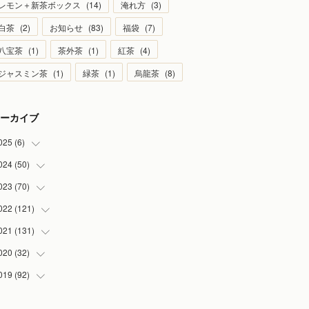
レモン＋新茶ボックス
(
14
)
淹れ方
(
3
)
白茶
(
2
)
お知らせ
(
83
)
福袋
(
7
)
八宝茶
(
1
)
茶外茶
(
1
)
紅茶
(
4
)
ジャスミン茶
(
1
)
緑茶
(
1
)
烏龍茶
(
8
)
ーカイブ
025
(
6
)
024
(
50
(
1
)
)
(
2
)
023
(
70
(
5
)
)
(
1
)
(
4
)
022
(
121
(
4
)
)
(
1
)
(
5
)
(
2
)
021
(
131
(
7
)
)
(
1
)
(
7
)
(
4
)
(
6
)
020
(
32
(
8
)
)
(
2
)
(
5
)
(
13
)
(
9
)
019
(
92
(
1
)
)
(
4
)
(
7
)
(
8
)
(
8
)
(
3
)
(
7
)