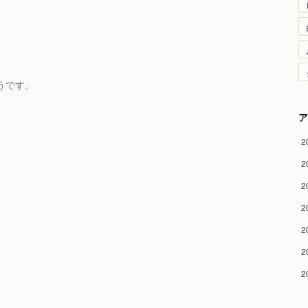
うです。
ア
2
2
2
2
2
2
2