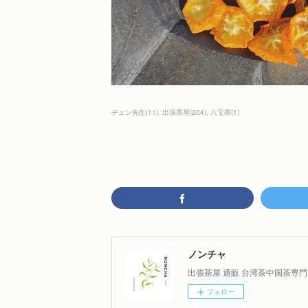
ヂェン先生
(
11
)
出張茶屋
(
204
)
八宝茶
(
1
)
ノンチャ
出張茶屋 通販 台湾茶中国茶専門
フォロー