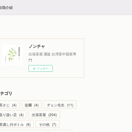
E自我介紹
ノンチャ
出張茶屋 通販 台湾茶中国茶専
門
フォロー
テゴリ
茶さじ
(
4
)
徒爾
(
4
)
ヂェン先生
(
11
)
取り扱い店
(
4
)
出張茶屋
(
204
)
茶漉し付ボトル
(
6
)
その他
(
7
)