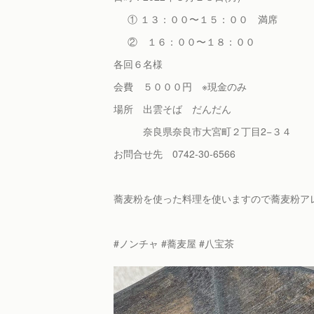
① １３：００〜１５：００ 満席
② １６：００〜１８：００
各回６名様
会費 ５０００円 ※現金のみ
場所 出雲そば だんだん
奈良県奈良市大宮町２丁目2−３４
お問合せ先 0742-30-6566
蕎麦粉を使った料理を使いますので蕎麦粉ア
#ノンチャ #蕎麦屋 #八宝茶