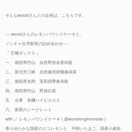
そんなwoostさんとの企画は、こちらです。
----woostさんのレモンパウンドケーキと、
ノンチャ台湾新茶の詰め合わせ----
『 芒種ボックス 』
一、 南投県竹山 自然野放金萱烏龍
ニ、 新北市三峡 自然栽培碧螺春緑茶
三、 南投県名間 茉莉四季春烏龍
四、 南投県竹山 野放白茶
五、 台東 有機ハイビスカス
六、 新茶のシークレット
with ／ レモンパウンドケーキ ( @woostenginemeals )
香りゆたかな国産のエコレモンと、平飼いたまご、国産小麦粉、