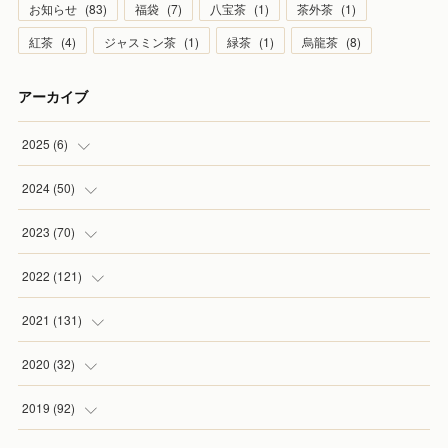
お知らせ
(
83
)
福袋
(
7
)
八宝茶
(
1
)
茶外茶
(
1
)
紅茶
(
4
)
ジャスミン茶
(
1
)
緑茶
(
1
)
烏龍茶
(
8
)
アーカイブ
2025
(
6
)
(
1
)
2024
(
50
)
(
2
)
(
5
)
2023
(
70
)
(
1
)
(
4
)
(
4
)
2022
(
121
)
(
1
)
(
5
)
(
2
)
(
7
)
2021
(
131
)
(
1
)
(
7
)
(
4
)
(
6
)
(
8
)
2020
(
32
)
(
2
)
(
5
)
(
13
)
(
9
)
(
1
)
2019
(
92
)
(
4
)
(
7
)
(
8
)
(
8
)