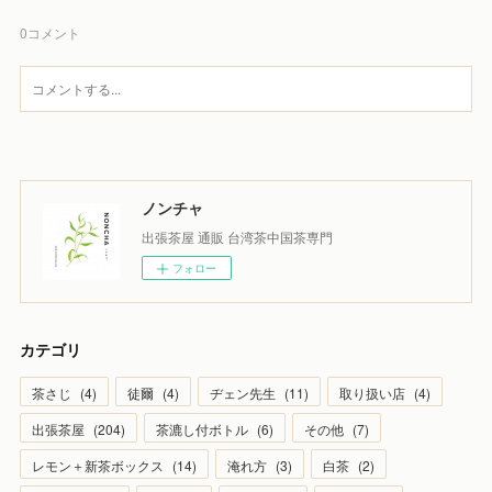
0
コメント
ノンチャ
出張茶屋 通販 台湾茶中国茶専門
フォロー
カテゴリ
茶さじ
(
4
)
徒爾
(
4
)
ヂェン先生
(
11
)
取り扱い店
(
4
)
出張茶屋
(
204
)
茶漉し付ボトル
(
6
)
その他
(
7
)
レモン＋新茶ボックス
(
14
)
淹れ方
(
3
)
白茶
(
2
)