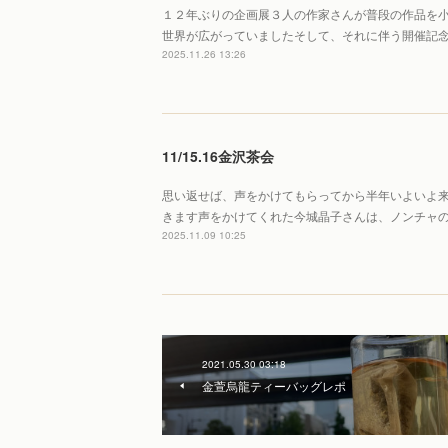
１２年ぶりの企画展３人の作家さんが普段の作品を
世界が広がっていましたそして、それに伴う開催記
2025.11.26 13:26
11/15.16金沢茶会
思い返せば、声をかけてもらってから半年いよいよ
きます声をかけてくれた今城晶子さんは、ノンチャ
2025.11.09 10:25
2021.05.30 03:18
金萱烏龍ティーバッグレポ