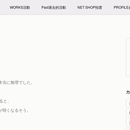
WORKS活動
Past過去的活動
NET SHOP拍賣
PROFIL
本当に無理でした。
カ
ると、
が弱くなるそう。