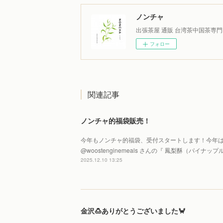
ノンチャ
出張茶屋 通販 台湾茶中国茶専門
フォロー
関連記事
ノンチャ的福袋販売！
今年もノンチャ的福袋、受付スタートします！今年は
@woostenginemeals さんの『 鳳梨酥（パイ
2025.12.10 13:25
金沢🍮ありがとうございました🦀