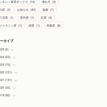
レモン＋新茶ボックス
(
14
)
淹れ方
(
3
)
白茶
(
2
)
お知らせ
(
83
)
福袋
(
7
)
八宝茶
(
1
)
茶外茶
(
1
)
紅茶
(
4
)
ジャスミン茶
(
1
)
緑茶
(
1
)
烏龍茶
(
8
)
ーカイブ
025
(
6
)
024
(
50
(
1
)
)
(
2
)
023
(
70
(
5
)
)
(
1
)
(
4
)
022
(
121
(
4
)
)
(
1
)
(
5
)
(
2
)
021
(
131
(
7
)
)
(
1
)
(
7
)
(
4
)
(
6
)
020
(
32
(
8
)
)
(
2
)
(
5
)
(
13
)
(
9
)
019
(
92
(
1
)
)
(
4
)
(
7
)
(
8
)
(
8
)
(
3
)
(
7
)