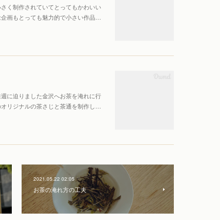
小さく制作されていてとってもかわいい
念企画もとっても魅力的で小さい作品…
来週に迫りました金沢へお茶を淹れに行
のオリジナルの茶さじと茶通を制作し…
2021.05.22 02:05
お茶の淹れ方の工夫