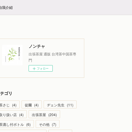
E自我介紹
ノンチャ
出張茶屋 通販 台湾茶中国茶専
門
フォロー
テゴリ
茶さじ
(
4
)
徒爾
(
4
)
ヂェン先生
(
11
)
取り扱い店
(
4
)
出張茶屋
(
204
)
茶漉し付ボトル
(
6
)
その他
(
7
)