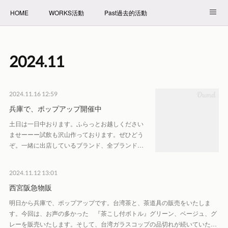
HOME
WORKS活動
Past過去的活動
NET SHOP拍賣
PROFILE自我介紹
2024
.
11
2024.11.16 12:59
兵庫で、ポップアップ開催中
土日は一日中おります。ふらっとお越しください
ませーーー試飲も沢山作っております。ぜひどう
ぞ。一緒に出店しているブランド、全ブランド…
2024.11.12 13:01
西宮阪急物販
明日から兵庫で、ポップアップです。台湾茶と、茶道具の販売をいたしま
す。今回は、お声の多かった 『茶こし付ボトル』グリーン、ベージュ、グ
レーを販売いたします。そして、台湾ガラスコップの品切れが続いていた…