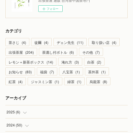
出張茶屋 通販 台湾茶中国茶専門
フォロー
カテゴリ
茶さじ
(
4
)
徒爾
(
4
)
ヂェン先生
(
11
)
取り扱い店
(
4
)
出張茶屋
(
204
)
茶漉し付ボトル
(
6
)
その他
(
7
)
レモン＋新茶ボックス
(
14
)
淹れ方
(
3
)
白茶
(
2
)
お知らせ
(
83
)
福袋
(
7
)
八宝茶
(
1
)
茶外茶
(
1
)
紅茶
(
4
)
ジャスミン茶
(
1
)
緑茶
(
1
)
烏龍茶
(
8
)
アーカイブ
2025
(
6
)
(
1
)
2024
(
50
)