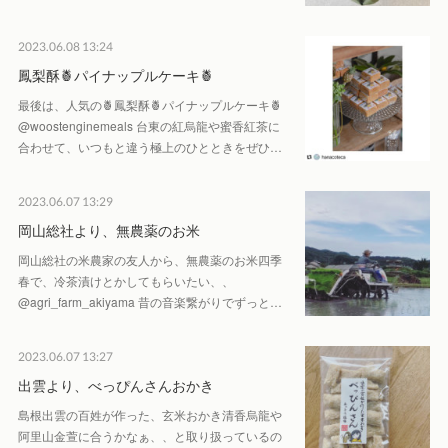
2023.06.08 13:24
鳳梨酥🍍パイナップルケーキ🍍
最後は、人気の🍍鳳梨酥🍍パイナップルケーキ🍍
@woostenginemeals 台東の紅烏龍や蜜香紅茶に
合わせて、いつもと違う極上のひとときをぜひ…
2023.06.07 13:29
岡山総社より、無農薬のお米
岡山総社の米農家の友人から、無農薬のお米四季
春で、冷茶漬けとかしてもらいたい、、
@agri_farm_akiyama 昔の音楽繋がりでずっと…
2023.06.07 13:27
出雲より、べっぴんさんおかき
島根出雲の百姓が作った、玄米おかき清香烏龍や
阿里山金萱に合うかなぁ、、と取り扱っているの