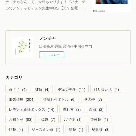
ナコテカさんにて、今年もやります！『ハナコテ
カでノンチャとヂェン先生vol.2』◯6/9 金曜 …
ノンチャ
出張茶屋 通販 台湾茶中国茶専門
フォロー
カテゴリ
茶さじ
(
4
)
徒爾
(
4
)
ヂェン先生
(
11
)
取り扱い店
(
4
)
出張茶屋
(
204
)
茶漉し付ボトル
(
6
)
その他
(
7
)
レモン＋新茶ボックス
(
14
)
淹れ方
(
3
)
白茶
(
2
)
お知らせ
(
83
)
福袋
(
7
)
八宝茶
(
1
)
茶外茶
(
1
)
紅茶
(
4
)
ジャスミン茶
(
1
)
緑茶
(
1
)
烏龍茶
(
8
)