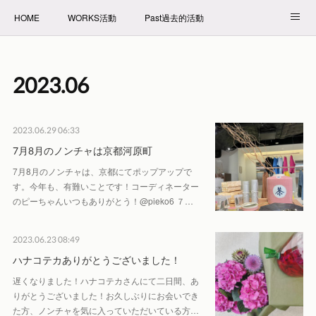
HOME
WORKS活動
Past過去的活動
NET SHOP拍賣
PROFILE自我介紹
2023
.
06
2023.06.29 06:33
7月8月のノンチャは京都河原町
7月8月のノンチャは、京都にてポップアップで
す。今年も、有難いことです！コーディネーター
のピーちゃんいつもありがとう！@pieko6 ７…
2023.06.23 08:49
ハナコテカありがとうございました！
遅くなりました！ハナコテカさんにて二日間、あ
りがとうございました！お久しぶりにお会いでき
た方、ノンチャを気に入っていただいている方…