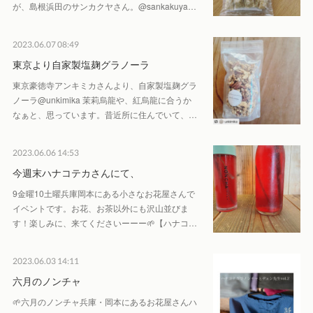
が、島根浜田のサンカクヤさん。@sankakuya…
2023.06.07 08:49
東京より自家製塩麹グラノーラ
東京豪徳寺アンキミカさんより、自家製塩麹グラ
ノーラ@unkimika 茉莉烏龍や、紅烏龍に合うか
なぁと、思っています。昔近所に住んでいて、…
2023.06.06 14:53
今週末ハナコテカさんにて、
9金曜10土曜兵庫岡本にある小さなお花屋さんで
イベントです。お花、お茶以外にも沢山並びま
す！楽しみに、来てくださいーーー🌱【ハナコ…
2023.06.03 14:11
六月のノンチャ
🌱六月のノンチャ兵庫・岡本にあるお花屋さんハ