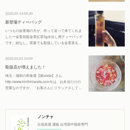
2020.05.14 09:30
新登場ティーバッグ
いつもの金萱畑の方が、作って送って来てくれま
したー金萱烏龍金萱紅茶3g水出し用ティーバッグ
です。紐なし。茶葉でも取扱している金萱茶を…
2020.05.01 14:09
取扱店が増えました！
埼玉・浦和の和食屋【新arata】さん
http://www.hinihiniarata.com今は、お弁当だけの
営業なのですが、「お客さんにリラックスして…
ノンチャ
出張茶屋 通販 台湾茶中国茶専門