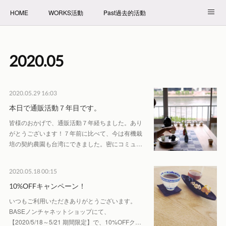
HOME
WORKS活動
Past過去的活動
NET SHOP拍賣
PROFILE自我介紹
2020
.
05
2020.05.29 16:03
本日で通販活動７年目です。
皆様のおかげで、通販活動７年経ちました。あり
がとうございます！７年前に比べて、今は有機栽
培の契約農園も台湾にできました。密にコミュ…
2020.05.18 00:15
10%OFFキャンペーン！
いつもご利用いただきありがとうございます。
BASEノンチャネットショップにて、
【2020/5/18～5/21 期間限定】で、10%OFFク…