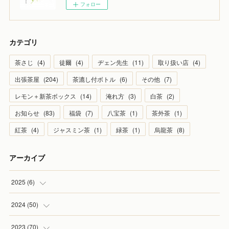
フォロー
カテゴリ
茶さじ
(
4
)
徒爾
(
4
)
ヂェン先生
(
11
)
取り扱い店
(
4
)
出張茶屋
(
204
)
茶漉し付ボトル
(
6
)
その他
(
7
)
レモン＋新茶ボックス
(
14
)
淹れ方
(
3
)
白茶
(
2
)
お知らせ
(
83
)
福袋
(
7
)
八宝茶
(
1
)
茶外茶
(
1
)
紅茶
(
4
)
ジャスミン茶
(
1
)
緑茶
(
1
)
烏龍茶
(
8
)
アーカイブ
2025
(
6
)
(
1
)
2024
(
50
)
(
2
)
(
5
)
2023
(
70
)