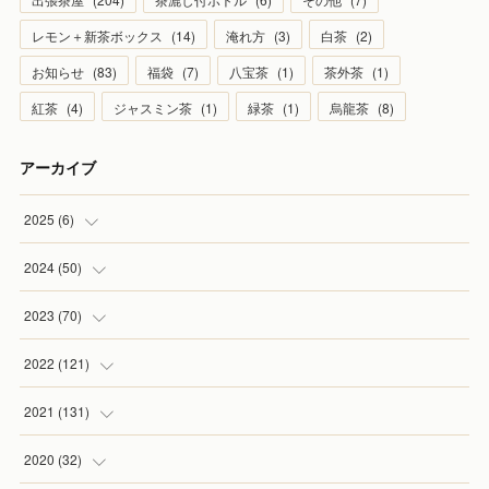
レモン＋新茶ボックス
(
14
)
淹れ方
(
3
)
白茶
(
2
)
お知らせ
(
83
)
福袋
(
7
)
八宝茶
(
1
)
茶外茶
(
1
)
紅茶
(
4
)
ジャスミン茶
(
1
)
緑茶
(
1
)
烏龍茶
(
8
)
アーカイブ
2025
(
6
)
(
1
)
2024
(
50
)
(
2
)
(
5
)
2023
(
70
)
(
1
)
(
4
)
(
4
)
2022
(
121
)
(
1
)
(
5
)
(
2
)
(
7
)
2021
(
131
)
(
1
)
(
7
)
(
4
)
(
6
)
(
8
)
2020
(
32
)