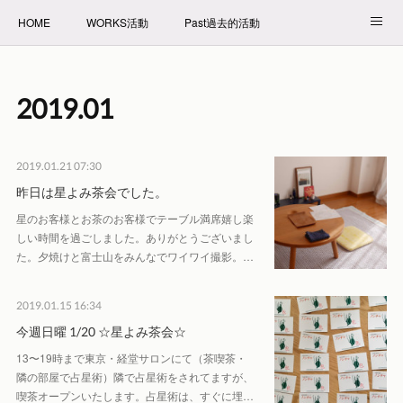
HOME
WORKS活動
Past過去的活動
NET SHOP拍賣
PROFILE自我介紹
2019
.
01
2019.01.21 07:30
昨日は星よみ茶会でした。
星のお客様とお茶のお客様でテーブル満席嬉し楽
しい時間を過ごしました。ありがとうございまし
た。夕焼けと富士山をみんなでワイワイ撮影。…
2019.01.15 16:34
今週日曜 1/20 ☆星よみ茶会☆
13〜19時まで東京・経堂サロンにて（茶喫茶・
隣の部屋で占星術）隣で占星術をされてますが、
喫茶オープンいたします。占星術は、すぐに埋…