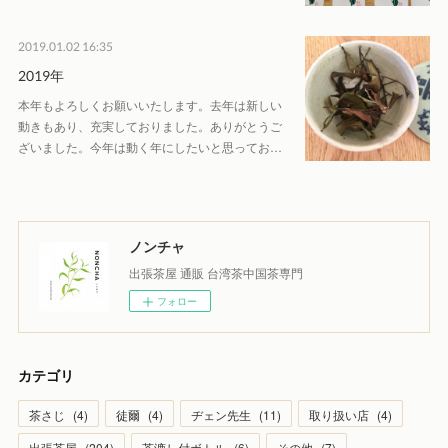
2019.01.02 16:35
2019年
本年もよろしくお願いいたします。去年は新しい
動きもあり、充実しておりました。ありがとうご
ざいました。今年は動く年にしたいと思ってお…
ノンチャ
出張茶屋 通販 台湾茶中国茶専門
フォロー
カテゴリ
茶さじ
(
4
)
徒爾
(
4
)
ヂェン先生
(
11
)
取り扱い店
(
4
)
出張茶屋
(
204
)
茶漉し付ボトル
(
6
)
その他
(
7
)