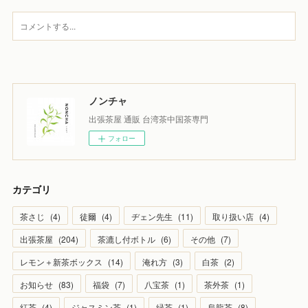
ノンチャ
出張茶屋 通販 台湾茶中国茶専門
フォロー
カテゴリ
茶さじ
(
4
)
徒爾
(
4
)
ヂェン先生
(
11
)
取り扱い店
(
4
)
出張茶屋
(
204
)
茶漉し付ボトル
(
6
)
その他
(
7
)
レモン＋新茶ボックス
(
14
)
淹れ方
(
3
)
白茶
(
2
)
お知らせ
(
83
)
福袋
(
7
)
八宝茶
(
1
)
茶外茶
(
1
)
紅茶
(
4
)
ジャスミン茶
(
1
)
緑茶
(
1
)
烏龍茶
(
8
)