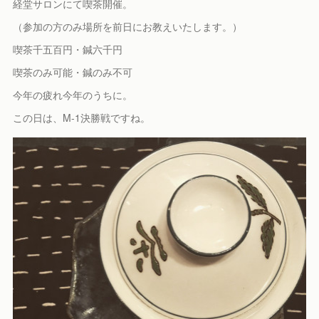
経堂サロンにて喫茶開催。
（参加の方のみ場所を前日にお教えいたします。）
喫茶千五百円・鍼六千円
喫茶のみ可能・鍼のみ不可
今年の疲れ今年のうちに。
この日は、M-1決勝戦ですね。