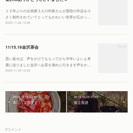
１２年ぶりの企画展３人の作家さんが普段の作品を小
さく制作されていてとってもかわいい世界が広がっ…
2025.11.26 13:26
11/15.16金沢茶会
思い返せば、声をかけてもらってから半年いよいよ来
週に迫りました金沢へお茶を淹れに行きます声をか…
2025.11.09 10:25
2019.12.14 23:30
2019.12.05 01:41
本日八宝茶です！
国立茶譜
0
コメント