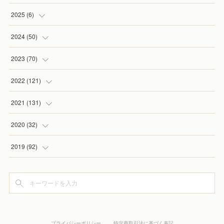
2025
(
6
)
(
1
)
2024
(
50
)
(
2
)
(
5
)
2023
(
70
)
(
1
)
(
4
)
(
4
)
2022
(
121
)
(
1
)
(
5
)
(
2
)
(
7
)
2021
(
131
)
(
1
)
(
7
)
(
4
)
(
6
)
(
8
)
2020
(
32
)
(
2
)
(
5
)
(
13
)
(
9
)
(
1
)
2019
(
92
)
(
4
)
(
7
)
(
8
)
(
8
)
(
3
)
(
7
)
(
6
)
(
6
)
(
14
)
(
9
)
(
5
)
(
8
)
(
3
)
(
8
)
(
13
)
(
12
)
(
2
)
(
10
)
プライバシーポリシー
特定商取引法に基づく表記