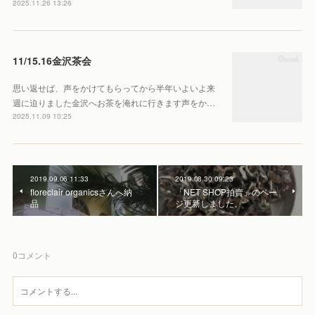
2025.11.26 13:26
11/15.16金沢茶会
思い返せば、声をかけてもらってから半年いよいよ来
週に迫りました金沢へお茶を淹れに行きます声をか…
2025.11.09 10:25
2019.09.06 11:33
2019.08.30 09:23
floreclair organicsさんへ納
「NET SHOP拍賣」のペー
品
ジ更新しました。
0
コメント