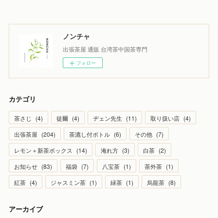
ノンチャ
出張茶屋 通販 台湾茶中国茶専門
フォロー
カテゴリ
茶さじ
(
4
)
徒爾
(
4
)
ヂェン先生
(
11
)
取り扱い店
(
4
)
出張茶屋
(
204
)
茶漉し付ボトル
(
6
)
その他
(
7
)
レモン＋新茶ボックス
(
14
)
淹れ方
(
3
)
白茶
(
2
)
お知らせ
(
83
)
福袋
(
7
)
八宝茶
(
1
)
茶外茶
(
1
)
紅茶
(
4
)
ジャスミン茶
(
1
)
緑茶
(
1
)
烏龍茶
(
8
)
アーカイブ