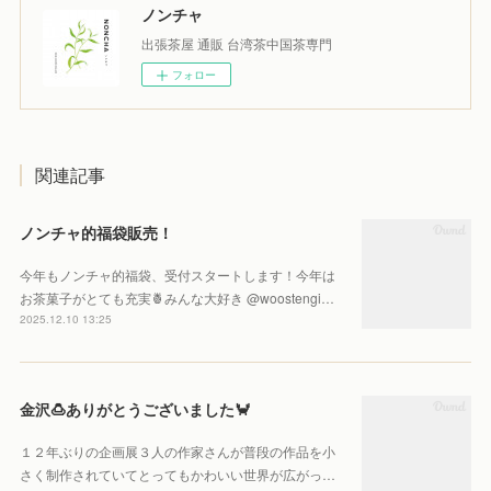
ノンチャ
出張茶屋 通販 台湾茶中国茶専門
フォロー
関連記事
ノンチャ的福袋販売！
今年もノンチャ的福袋、受付スタートします！今年は
お茶菓子がとても充実🍍みんな大好き @woostengi…
2025.12.10 13:25
金沢🍮ありがとうございました🦀
１２年ぶりの企画展３人の作家さんが普段の作品を小
さく制作されていてとってもかわいい世界が広がっ…