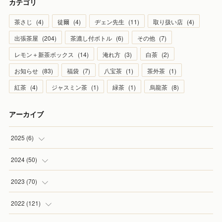
カテゴリ
茶さじ
(
4
)
徒爾
(
4
)
ヂェン先生
(
11
)
取り扱い店
(
4
)
出張茶屋
(
204
)
茶漉し付ボトル
(
6
)
その他
(
7
)
レモン＋新茶ボックス
(
14
)
淹れ方
(
3
)
白茶
(
2
)
お知らせ
(
83
)
福袋
(
7
)
八宝茶
(
1
)
茶外茶
(
1
)
紅茶
(
4
)
ジャスミン茶
(
1
)
緑茶
(
1
)
烏龍茶
(
8
)
アーカイブ
2025
(
6
)
(
1
)
2024
(
50
)
(
2
)
(
5
)
2023
(
70
)
(
1
)
(
4
)
(
4
)
2022
(
121
)
(
1
)