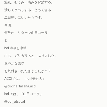
湿気、むくみ、痛みを解消する。
潰して水出しすることもできる、
二日酔いにいいそうです。
今回、
何故か、リターン山田コーラ
＆
bol.冷やし中華
にも、ガリガリっと、ふりました。
爽やかな風味
お気付きいただきましたか？？
ACCIでは、「non!奇呑人」
@cucina.italiana.acci
bol.では、「山田コーラ」
@bol_atsucal