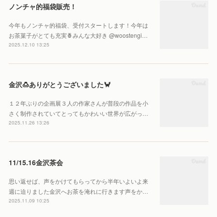
ノンチャ的福袋販売！
今年もノンチャ的福袋、受付スタートします！今年は
お茶菓子がとても充実🍍みんな大好き @woostengi…
2025.12.10 13:25
金沢🍮ありがとうございました🦀
１２年ぶりの企画展３人の作家さんが普段の作品を小
さく制作されていてとってもかわいい世界が広がっ…
2025.11.26 13:26
11/15.16金沢茶会
思い返せば、声をかけてもらってから半年いよいよ来
週に迫りました金沢へお茶を淹れに行きます声をか…
2025.11.09 10:25