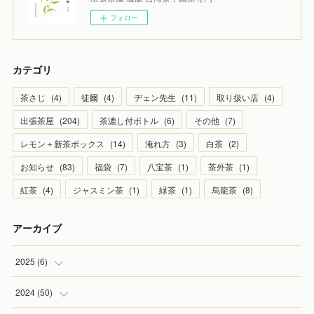
フォロー
カテゴリ
茶さじ
(
4
)
徒爾
(
4
)
ヂェン先生
(
11
)
取り扱い店
(
4
)
出張茶屋
(
204
)
茶漉し付ボトル
(
6
)
その他
(
7
)
レモン＋新茶ボックス
(
14
)
淹れ方
(
3
)
白茶
(
2
)
お知らせ
(
83
)
福袋
(
7
)
八宝茶
(
1
)
茶外茶
(
1
)
紅茶
(
4
)
ジャスミン茶
(
1
)
緑茶
(
1
)
烏龍茶
(
8
)
アーカイブ
2025
(
6
)
(
1
)
2024
(
50
)