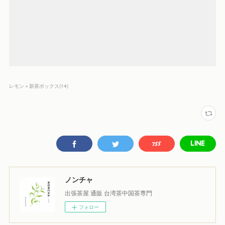
レモン＋新茶ボックス
(
14
)
ノンチャ
出張茶屋 通販 台湾茶中国茶専門
フォロー