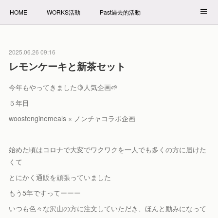
HOME
WORKS活動
Past過去的活動
NET SHOP拍賣
PROFILE自我介紹
2025.06.26 09:16
レモンケーキと新茶セット
今年もやってきました🍋人気企画🌱
５年目
woostenginemeals × ノンチャコラボ企画
始めた頃はコロナで大変でワクワクを一人でも多くの方に届けた
くて
とにかく通販を頑張っていました
もう5年ですってーーー
いつも色々な沢山の方に注文していただき、ほんと励みになって