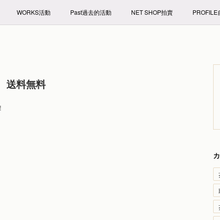
WORKS活動
Past過去的活動
NET SHOP拍賣
PROFIL
方、送料無料
！
カ