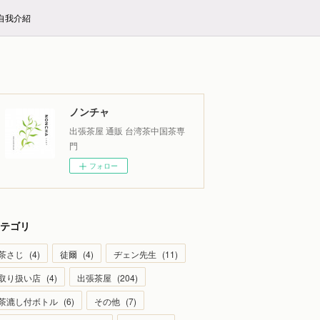
E自我介紹
ノンチャ
出張茶屋 通販 台湾茶中国茶専
門
フォロー
テゴリ
茶さじ
(
4
)
徒爾
(
4
)
ヂェン先生
(
11
)
取り扱い店
(
4
)
出張茶屋
(
204
)
茶漉し付ボトル
(
6
)
その他
(
7
)