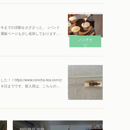
。今までの活動をざざざっと。（バンド
）通販ページも少し追加しております…
ps://www.noncha-tea.comせ
！８日までです。新入荷は、こちらの…
2023.05.07 13:05