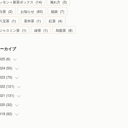
レモン＋新茶ボックス
(
14
)
淹れ方
(
3
)
白茶
(
2
)
お知らせ
(
83
)
福袋
(
7
)
八宝茶
(
1
)
茶外茶
(
1
)
紅茶
(
4
)
ジャスミン茶
(
1
)
緑茶
(
1
)
烏龍茶
(
8
)
ーカイブ
025
(
6
)
024
(
50
(
1
)
)
(
2
)
023
(
70
(
5
)
)
(
1
)
(
4
)
022
(
121
(
4
)
)
(
1
)
(
5
)
(
2
)
021
(
131
(
7
)
)
(
1
)
(
7
)
(
4
)
(
6
)
020
(
32
(
8
)
)
(
2
)
(
5
)
(
13
)
(
9
)
019
(
92
(
1
)
)
(
4
)
(
7
)
(
8
)
(
8
)
(
3
)
(
7
)