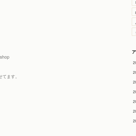
ア
/shop
2
2
せてます。
2
2
2
2
2