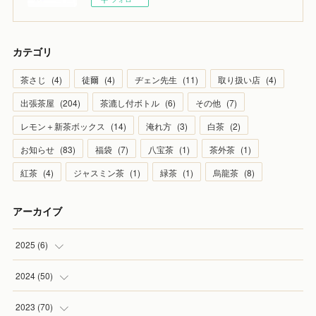
カテゴリ
茶さじ
(
4
)
徒爾
(
4
)
ヂェン先生
(
11
)
取り扱い店
(
4
)
出張茶屋
(
204
)
茶漉し付ボトル
(
6
)
その他
(
7
)
レモン＋新茶ボックス
(
14
)
淹れ方
(
3
)
白茶
(
2
)
お知らせ
(
83
)
福袋
(
7
)
八宝茶
(
1
)
茶外茶
(
1
)
紅茶
(
4
)
ジャスミン茶
(
1
)
緑茶
(
1
)
烏龍茶
(
8
)
アーカイブ
2025
(
6
)
(
1
)
2024
(
50
)
(
2
)
(
5
)
2023
(
70
)