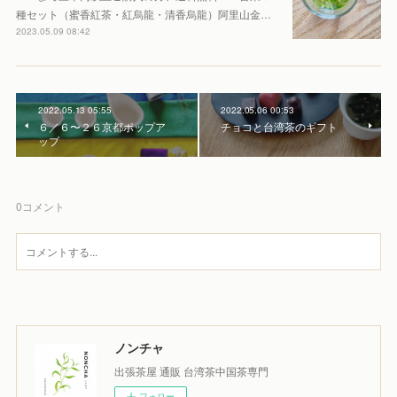
種セット（蜜香紅茶・紅烏龍・清香烏龍）阿里山金…
2023.05.09 08:42
2022.05.13 05:55
2022.05.06 00:53
６／６〜２６京都ポップア
チョコと台湾茶のギフト
ップ
0
コメント
ノンチャ
出張茶屋 通販 台湾茶中国茶専門
フォロー