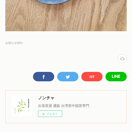
お知らせ
(
83
)
ノンチャ
出張茶屋 通販 台湾茶中国茶専門
フォロー