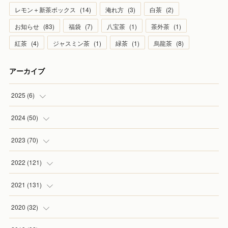
レモン＋新茶ボックス
(
14
)
淹れ方
(
3
)
白茶
(
2
)
お知らせ
(
83
)
福袋
(
7
)
八宝茶
(
1
)
茶外茶
(
1
)
紅茶
(
4
)
ジャスミン茶
(
1
)
緑茶
(
1
)
烏龍茶
(
8
)
アーカイブ
2025
(
6
)
(
1
)
2024
(
50
)
(
2
)
(
5
)
2023
(
70
)
(
1
)
(
4
)
(
4
)
2022
(
121
)
(
1
)
(
5
)
(
2
)
(
7
)
2021
(
131
)
(
1
)
(
7
)
(
4
)
(
6
)
(
8
)
2020
(
32
)
(
2
)
(
5
)
(
13
)
(
9
)