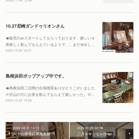
2024.11.04 13:04
10.27尼崎ダンドゥリオンさん
🫖販売のみスタートしてもらっております。嬉しい☺️
美味しく飲んでもらえているようで、、まだ水出し…
2024.10.26 16:31
島根浜田ポップアップ中です。
🫖島根浜田二日間の出張喫茶ありがとうございました
🌱沢山の方にお茶を飲んでもらえて嬉しかった。や…
2024.10.22 15:58
2022.02.01 14:13
2022.01.29 02:16
阿里山蜜香紅茶鳳梨酥
二月キャンセル待ち