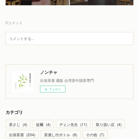
0
コメント
ノンチャ
出張茶屋 通販 台湾茶中国茶専門
フォロー
カテゴリ
茶さじ
(
4
)
徒爾
(
4
)
ヂェン先生
(
11
)
取り扱い店
(
4
)
出張茶屋
(
204
)
茶漉し付ボトル
(
6
)
その他
(
7
)